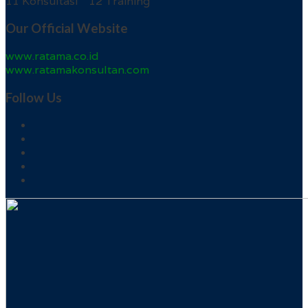
11 Konsultasi 12 Training
Our Official Website
www.ratama.co.id
www.ratamakonsultan.com
Follow Us