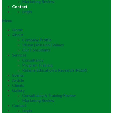
Marketing Review
Contact
Login
Menu
Home
About
Company Profile
Vision | Mission | Values
Our Consultants
Services
Consultancy
Program Training
Ratama Education & Research (RE&R)
Events
Article
Clients
Gallery
Consultancy & Training Review
Marketing Review
Contact
Login