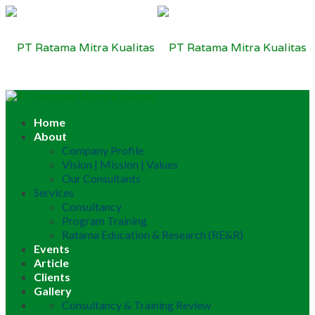
Home
About
Company Profile
Vision | Mission | Values
Our Consultants
Services
Consultancy
Program Training
Ratama Education & Research (RE&R)
Events
Article
Clients
Gallery
Consultancy & Training Review