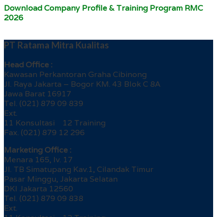
Download Company Profile & Training Program RMC
2026
PT Ratama Mitra Kualitas
Head Office :
Kawasan Perkantoran Graha Cibinong
Jl. Raya Jakarta – Bogor KM. 43 Blok C 8A
Jawa Barat 16917
Tel. (021) 879 09 839
Ext.
11 Konsultasi 12 Training
Fax. (021) 879 12 296
Marketing Office :
Menara 165, lv. 17
Jl. TB Simatupang Kav.1, Cilandak Timur
Pasar Minggu, Jakarta Selatan
DKI Jakarta 12560
Tel. (021) 879 09 838
Ext.