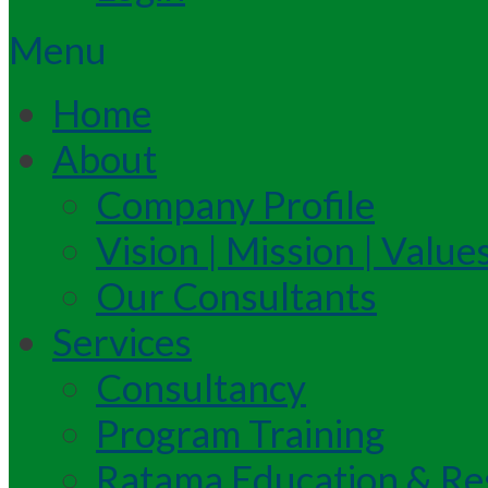
Menu
Home
About
Company Profile
Vision | Mission | Value
Our Consultants
Services
Consultancy
Program Training
Ratama Education & Re