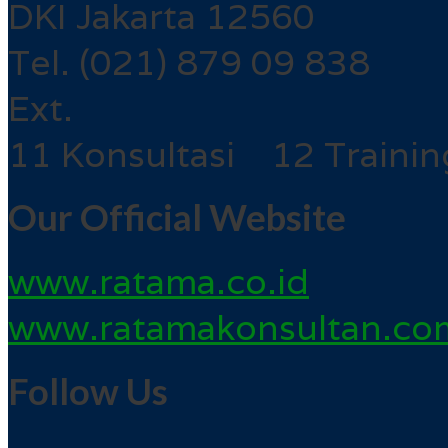
DKI Jakarta 12560
Tel. (021) 879 09 838
Ext.
11 Konsultasi 12 Trainin
Our Official Website
www.ratama.co.id
www.ratamakonsultan.co
Follow Us