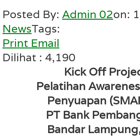
Posted By:
Admin 02
on:
1
News
Tags:
Print
Email
Dilihat :
4,190
Kick Off Proje
Pelatihan Awarenes
Penyuapan (SMAP
PT Bank Pemban
Bandar Lampung,