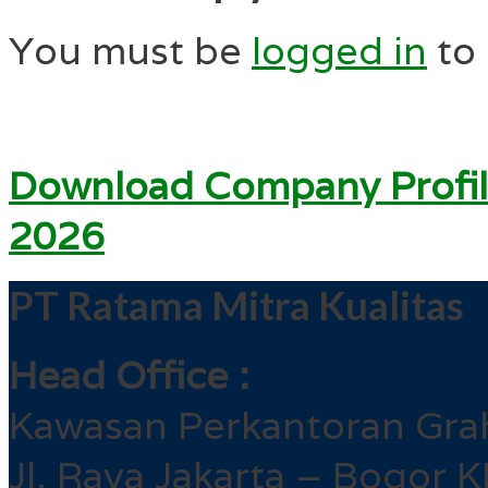
You must be
logged in
to
Download Company Profil
2026
PT Ratama Mitra Kualitas
Head Office :
Kawasan Perkantoran Gra
Jl. Raya Jakarta – Bogor 