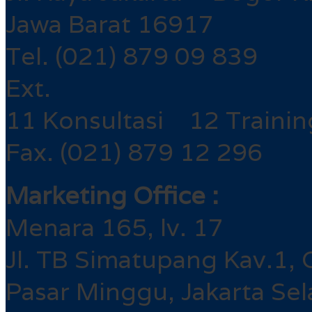
Jawa Barat 16917
Tel. (021) 879 09 839
Ext.
11 Konsultasi 12 Trainin
Fax. (021) 879 12 296
Marketing Office :
Menara 165, lv. 17
Jl. TB Simatupang Kav.1, 
Pasar Minggu, Jakarta Sel