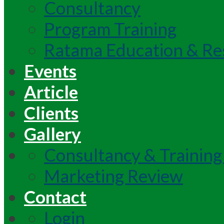
Consultancy
Program Training
Ratama Education & Re
Events
Article
Clients
Gallery
Consultancy & Training
Marketing Review
Contact
Login