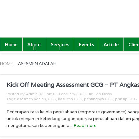
Home
About
Services
Events
Article
Clie
HOME
ASESMEN ADALAH
Kick Off Meeting Assessment GCG – PT Angkas
Posted By:
Admin 02
on:
01 February 2023
In:
Top News
Tags:
asesmen adalah
,
GCG
,
kosultan GCG
,
pentingnya GCG
,
prinsip GCG
Penerapan tata kelola perusahaan (corporate governance) sang
untuk menjamin keberlangsungan operasi perusahaan dalam ja
mengutamakan kepentingan p...
Read more