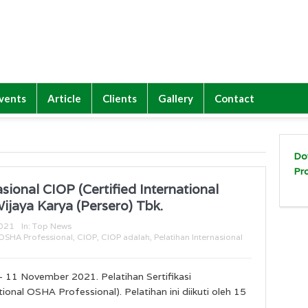
vents
Article
Clients
Gallery
Contact
Do
Pr
asional CIOP (Certified International
ijaya Karya (Persero) Tbk.
021
In:
Top News
l OSHA Professional
,
CIOP
,
CIOP adalah
,
Pelatihan Internasional
– 11 November 2021. Pelatihan Sertifikasi
tional OSHA Professional). Pelatihan ini diikuti oleh 15