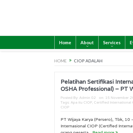
Home
About
Services
E
HOME
CIOP ADALAH
Pelatihan Sertifikasi Intern
OSHA Professional) – PT W
Posted By:
Admin 02
on:
15 November 2
Tags:
Apa itu CIOP
,
Certified Internationa
CIOP
PT Wijaya Karya (Persero), Tbk, 10 
Internasional CIOP (Certified Interna
orang peserta...
Read more