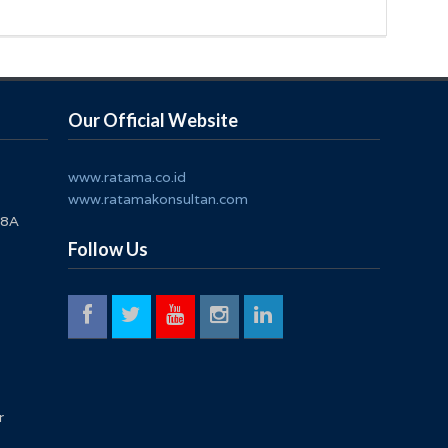
Our Official Website
www.ratama.co.id
www.ratamakonsultan.com
 8A
Follow Us
r