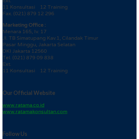
Ext.
11 Konsultasi 12 Training
Fax. (021) 879 12 296
Marketing Office :
Menara 165, lv. 17
Jl. TB Simatupang Kav.1, Cilandak Timur
Pasar Minggu, Jakarta Selatan
DKI Jakarta 12560
Tel. (021) 879 09 838
Ext.
11 Konsultasi 12 Training
Our Official Website
www.ratama.co.id
www.ratamakonsultan.com
Follow Us