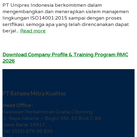
PT Unipres Indonesia berkomitmen dalam
mengembangkan dan menerapkan sistem manajemen
lingkungan ISO14001:2015 sampai dengan proses
sertfikasi. semoga apa yang telah direncanakan dapat
berjal...
Read more
Download Company Profile & Training Program RMC
2026
PT Ratama Mitra Kualitas
Head Office :
Kawasan Perkantoran Graha Cibinong
Jl. Raya Jakarta – Bogor KM. 43 Blok C 8A
Jawa Barat 16917
Tel. (021) 879 09 839