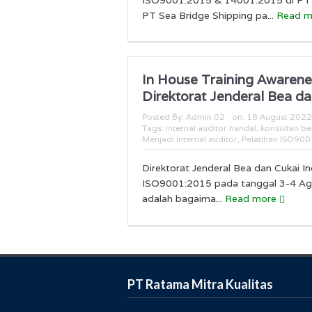
PT Sea Bridge Shipping pa...
Read 
In House Training Awarene
Direktorat Jenderal Bea da
Posted By:
Admin 02
on:
18 August 2022
Tags:
internal auditor handal
,
konsultan b
Menjadi internal auditor
,
Pelatihan ISO900
Direktorat Jenderal Bea dan Cukai I
ISO9001:2015 pada tanggal 3-4 Agus
adalah bagaima...
Read more
PT Ratama Mitra Kualitas