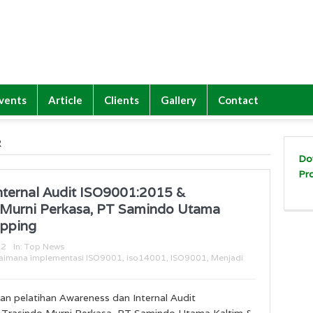
vents
Article
Clients
Gallery
Contact
R
Do
Pr
nternal Audit ISO9001:2015 &
 Murni Perkasa, PT Samindo Utama
ipping
22
In:
Top News
aimana implementasi ISO9001
,
iso14001
,
ISO9001
,
Menjadi
n pelatihan Awareness dan Internal Audit
Trasindo Murni Perkasa, PT Samindo Utama Kaltim &