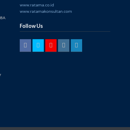
www.ratama.co.id
www.ratamakonsultan.com
 8A
Follow Us
r