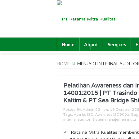
Home
About
Services
E
HOME
MENJADI INTERNAL AUDITO
Pelatihan Awareness dan I
14001:2015 | PT Trasindo
Kaltim & PT Sea Bridge Sh
Posted By:
Admin 02
on:
18 October 20
Tags:
Apa itu ISO
,
Awarness ISO9001
,
Bag
internal auditor
,
Sistem manajemen mutu
PT Ratama Mitra Kualitas memberika
ISO9001:2015 & 14001:2015 di PT 