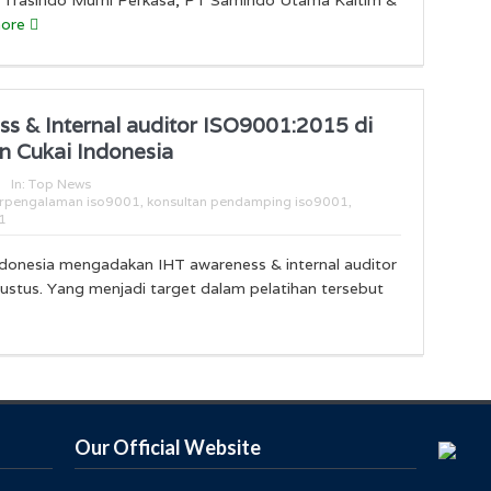
more
ss & Internal auditor ISO9001:2015 di
n Cukai Indonesia
In:
Top News
erpengalaman iso9001
,
konsultan pendamping iso9001
,
1
ndonesia mengadakan IHT awareness & internal auditor
tus. Yang menjadi target dalam pelatihan tersebut
Our Official Website