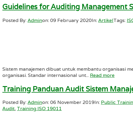
Guidelines for Auditing Management 
Posted By:
Admin
on:
09 February 2020
In:
Artikel
Tags:
IS
Sistem manajemen dibuat untuk membantu organisasi me
organisasi. Standar internasional unt...
Read more
Training Panduan Audit Sistem Mana
Posted By:
Admin
on:
06 November 2019
In:
Public Traini
Audit
,
Training ISO 19011