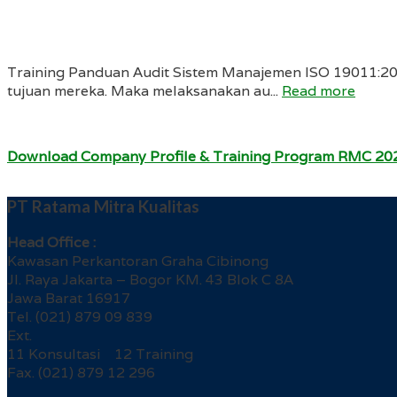
Training Panduan Audit Sistem Manajemen ISO 19011:2
tujuan mereka. Maka melaksanakan au...
Read more
Download Company Profile & Training Program RMC 20
PT Ratama Mitra Kualitas
Head Office :
Kawasan Perkantoran Graha Cibinong
Jl. Raya Jakarta – Bogor KM. 43 Blok C 8A
Jawa Barat 16917
Tel. (021) 879 09 839
Ext.
11 Konsultasi 12 Training
Fax. (021) 879 12 296