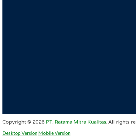
Copyright ©
2026
PT. Ratama Mitra Kualitas
. All rights r
Desktop Version
Mobile Version