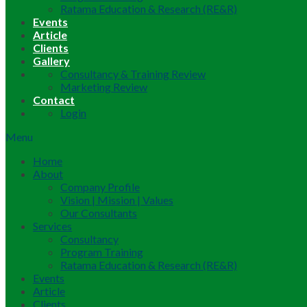
Ratama Education & Research (RE&R)
Events
Article
Clients
Gallery
Consultancy & Training Review
Marketing Review
Contact
Login
Menu
Home
About
Company Profile
Vision | Mission | Values
Our Consultants
Services
Consultancy
Program Training
Ratama Education & Research (RE&R)
Events
Article
Clients