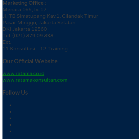
Marketing Office :
Menara 165, lv. 17
Jl. TB Simatupang Kav.1, Cilandak Timur
Pasar Minggu, Jakarta Selatan
DKI Jakarta 12560
Tel. (021) 879 09 838
Ext.
11 Konsultasi 12 Training
Our Official Website
www.ratama.co.id
www.ratamakonsultan.com
Follow Us