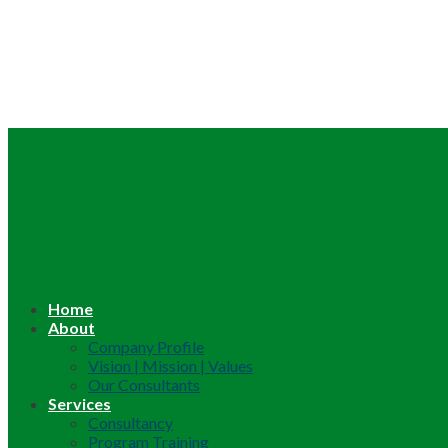
Home
About
Company Profile
Vision | Mission | Values
Our Consultants
Services
Consultancy
Program Training