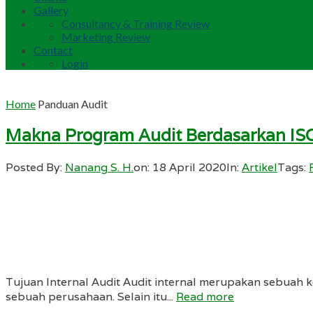
Gallery
Consultancy & Training Review
Marketing Review
Contact
Login
Home
Panduan Audit
Makna Program Audit Berdasarkan IS
Posted By:
Nanang S. H.
on:
18 April 2020
In:
Artikel
Tags:
Tujuan Internal Audit Audit internal merupakan sebuah 
sebuah perusahaan. Selain itu...
Read more