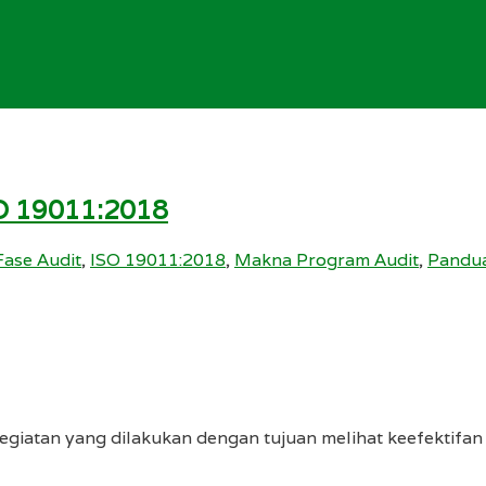
O 19011:2018
Fase Audit
,
ISO 19011:2018
,
Makna Program Audit
,
Pandua
kegiatan yang dilakukan dengan tujuan melihat keefektifa