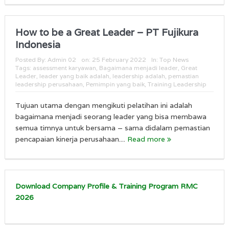
How to be a Great Leader – PT Fujikura
Indonesia
Posted By:
Admin 02
on:
25 February 2022
In:
Top News
Tags:
assessment karyawan
,
Bagaimana menjadi leader
,
Great
Leader
,
leader yang baik adalah
,
leadership adalah
,
pemastian
leadership perusahaan
,
Pemimpin yang baik
,
Training Leadership
Tujuan utama dengan mengikuti pelatihan ini adalah
bagaimana menjadi seorang leader yang bisa membawa
semua timnya untuk bersama – sama didalam pemastian
pencapaian kinerja perusahaan....
Read more
Download Company Profile & Training Program RMC
2026