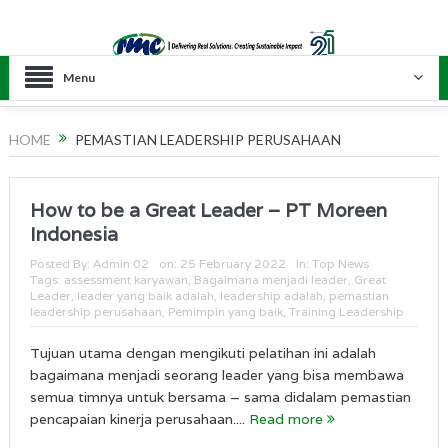
Menu
HOME
PEMASTIAN LEADERSHIP PERUSAHAAN
How to be a Great Leader – PT Moreen
Indonesia
Posted By:
Admin 02
on:
25 February 2022
In:
Top News
Tags:
assessment karyawan
,
Bagaimana menjadi leader
,
Great
Leader
,
leader yang baik adalah
,
leadership adalah
,
pemastian
leadership perusahaan
,
Pemimpin yang baik
,
Training Leadership
Tujuan utama dengan mengikuti pelatihan ini adalah
bagaimana menjadi seorang leader yang bisa membawa
semua timnya untuk bersama – sama didalam pemastian
pencapaian kinerja perusahaan....
Read more