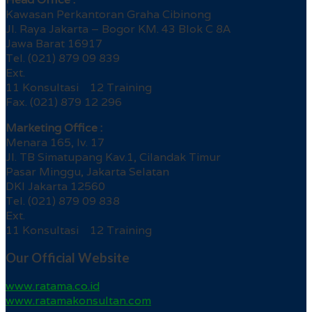
Kawasan Perkantoran Graha Cibinong
Jl. Raya Jakarta – Bogor KM. 43 Blok C 8A
Jawa Barat 16917
Tel. (021) 879 09 839
Ext.
11 Konsultasi 12 Training
Fax. (021) 879 12 296
Marketing Office :
Menara 165, lv. 17
Jl. TB Simatupang Kav.1, Cilandak Timur
Pasar Minggu, Jakarta Selatan
DKI Jakarta 12560
Tel. (021) 879 09 838
Ext.
11 Konsultasi 12 Training
Our Official Website
www.ratama.co.id
www.ratamakonsultan.com