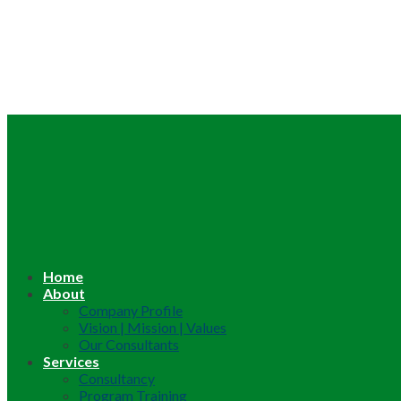
Home
About
Company Profile
Vision | Mission | Values
Our Consultants
Services
Consultancy
Program Training