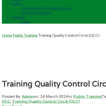
Gallery
Consultancy & Training Review
Marketing Review
Contact
Login
Home
Public Training
Training Quality Control Circle (QCC)
Training Quality Control Cir
Posted By:
Admin
on:
18 March 2014
In:
Public Training
Ta
QCC
,
Training Quality Control Circle (QCC)