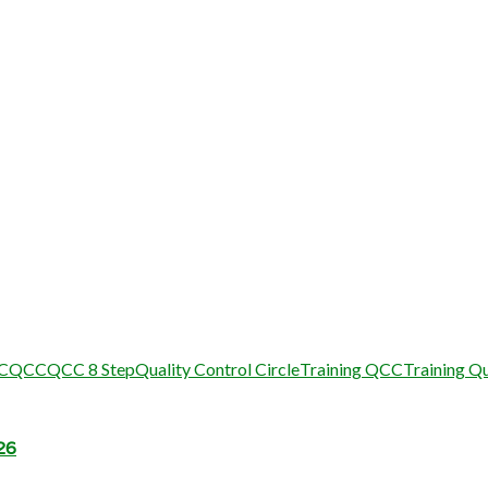
CC
QCC
QCC 8 Step
Quality Control Circle
Training QCC
Training Qu
26