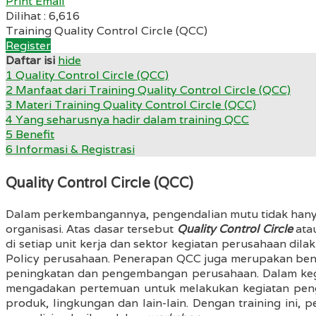
Print
Email
Dilihat :
6,616
Training Quality Control Circle (QCC)
Register
Daftar isi
hide
1
Quality Control Circle (QCC)
2
Manfaat dari Training Quality Control Circle (QCC)
3
Materi Training Quality Control Circle (QCC)
4
Yang seharusnya hadir dalam training QCC
5
Benefit
6
Informasi & Registrasi
Quality Control Circle (QCC)
Dalam perkembangannya, pengendalian mutu tidak hanya 
organisasi. Atas dasar tersebut
Quality Control Circle
ata
di setiap unit kerja dan sektor kegiatan perusahaan di
Policy perusahaan. Penerapan QCC juga merupakan bentu
peningkatan dan pengembangan perusahaan. Dalam ke
mengadakan pertemuan untuk melakukan kegiatan pengen
produk, lingkungan dan lain-lain. Dengan training in