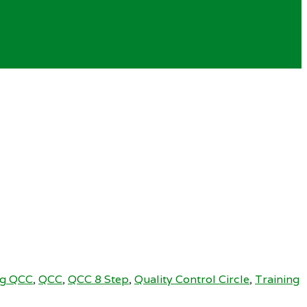
ng QCC
,
QCC
,
QCC 8 Step
,
Quality Control Circle
,
Training