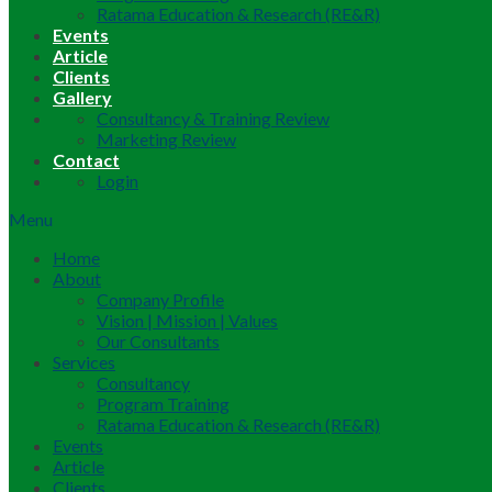
Ratama Education & Research (RE&R)
Events
Article
Clients
Gallery
Consultancy & Training Review
Marketing Review
Contact
Login
Menu
Home
About
Company Profile
Vision | Mission | Values
Our Consultants
Services
Consultancy
Program Training
Ratama Education & Research (RE&R)
Events
Article
Clients