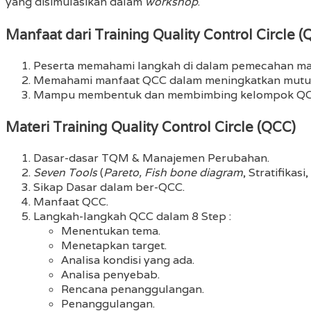
yang disimulasikan dalam
workshop
.
Manfaat dari Training Quality Control Circle (
Peserta memahami langkah di dalam pemecahan m
Memahami manfaat QCC dalam meningkatkan mutu 
Mampu membentuk dan membimbing kelompok QCC 
Materi Training Quality Control Circle (QCC)
Dasar-dasar TQM & Manajemen Perubahan.
Seven Tools
(
Pareto, Fish bone diagram
, Stratifikasi,
Sikap Dasar dalam ber-QCC.
Manfaat QCC.
Langkah-langkah QCC dalam 8 Step :
Menentukan tema.
Menetapkan target.
Analisa kondisi yang ada.
Analisa penyebab.
Rencana penanggulangan.
Penanggulangan.