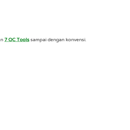
an
7 QC Tools
sampai dengan konvensi.