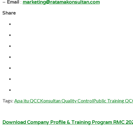
–
Email
:
marketing@ratamakonsultan.com
Share
Tags:
Apa itu QCC
Konsultan Quality Control
Public Training Q
Download Company Profile & Training Program RMC 20