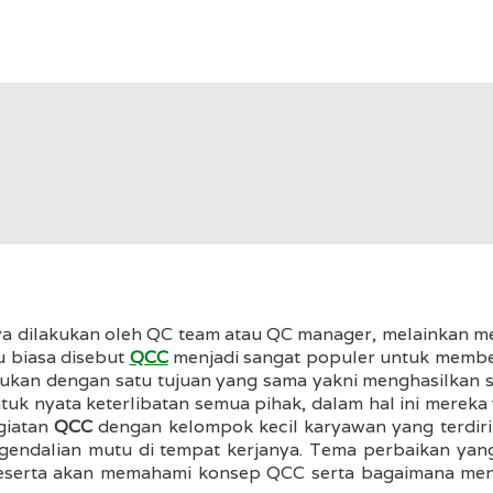
dilakukan oleh QC team atau QC manager, melainkan men
u biasa disebut
QCC
menjadi sangat populer untuk membe
lakukan dengan satu tujuan yang sama yakni menghasilka
k nyata keterlibatan semua pihak, dalam hal ini merek
giatan
QCC
dengan kelompok kecil karyawan yang terdiri
dalian mutu di tempat kerjanya. Tema perbaikan yang b
i, peserta akan memahami konsep QCC serta bagaimana me