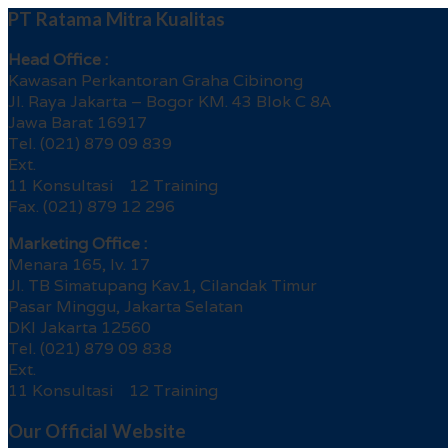
PT Ratama Mitra Kualitas
Head Office :
Kawasan Perkantoran Graha Cibinong
Jl. Raya Jakarta – Bogor KM. 43 Blok C 8A
Jawa Barat 16917
Tel. (021) 879 09 839
Ext.
11 Konsultasi 12 Training
Fax. (021) 879 12 296
Marketing Office :
Menara 165, lv. 17
Jl. TB Simatupang Kav.1, Cilandak Timur
Pasar Minggu, Jakarta Selatan
DKI Jakarta 12560
Tel. (021) 879 09 838
Ext.
11 Konsultasi 12 Training
Our Official Website