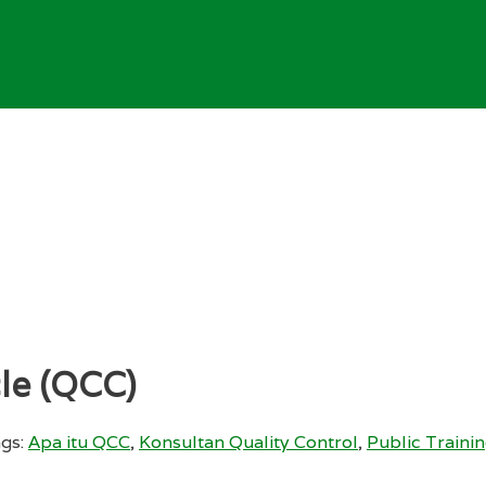
cle (QCC)
gs:
Apa itu QCC
,
Konsultan Quality Control
,
Public Traini