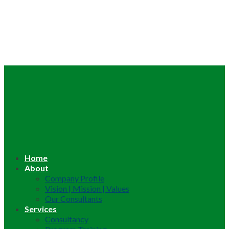
Home
About
Company Profile
Vision | Mission | Values
Our Consultants
Services
Consultancy