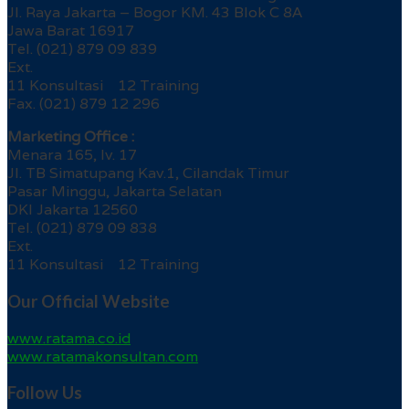
Jl. Raya Jakarta – Bogor KM. 43 Blok C 8A
Jawa Barat 16917
Tel. (021) 879 09 839
Ext.
11 Konsultasi 12 Training
Fax. (021) 879 12 296
Marketing Office :
Menara 165, lv. 17
Jl. TB Simatupang Kav.1, Cilandak Timur
Pasar Minggu, Jakarta Selatan
DKI Jakarta 12560
Tel. (021) 879 09 838
Ext.
11 Konsultasi 12 Training
Our Official Website
www.ratama.co.id
www.ratamakonsultan.com
Follow Us