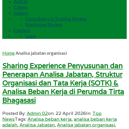
Article
Clients
Gallery
Consultancy & Training Review
Marketing Review
Contact
Login
Home
Analisa jabatan organisasi
Sharing Experience Penyusunan dan
Penerapan Analisa Jabatan, Struktur
Organisasi dan Tata Kerja (SOTK) &
Analisa Beban Kerja di Perumda Tirta
Bhagasasi
Posted By:
Admin 02
on:
22 April 2026
In:
Top
News
Tags:
Analisa beban kerja
,
analisa beban kerja
adalah
,
Analisa Jabatan
,
Analisa jabatan organisasi
,