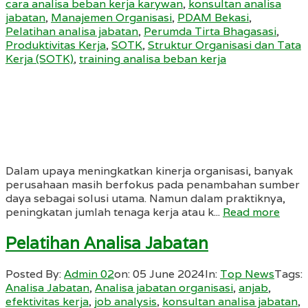
cara analisa beban kerja karywan
,
konsultan analisa
jabatan
,
Manajemen Organisasi
,
PDAM Bekasi
,
Pelatihan analisa jabatan
,
Perumda Tirta Bhagasasi
,
Produktivitas Kerja
,
SOTK
,
Struktur Organisasi dan Tata
Kerja (SOTK)
,
training analisa beban kerja
Dalam upaya meningkatkan kinerja organisasi, banyak
perusahaan masih berfokus pada penambahan sumber
daya sebagai solusi utama. Namun dalam praktiknya,
peningkatan jumlah tenaga kerja atau k...
Read more
Pelatihan Analisa Jabatan
Posted By:
Admin 02
on:
05 June 2024
In:
Top News
Tags:
Analisa Jabatan
,
Analisa jabatan organisasi
,
anjab
,
efektivitas kerja
,
job analysis
,
konsultan analisa jabatan
,