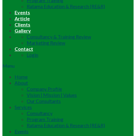
Program Training
Ratama Education & Research (RE&R)
Events
Article
Clients
Gallery
Consultancy & Training Review
Marketing Review
Contact
Login
Menu
Home
About
Company Profile
Vision | Mission | Values
Our Consultants
Services
Consultancy
Program Training
Ratama Education & Research (RE&R)
Events