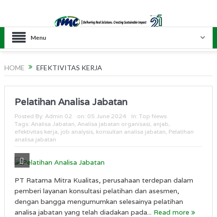
Menu
HOME
EFEKTIVITAS KERJA
Pelatihan Analisa Jabatan
Posted By:
Admin 02
on:
05 June 2024
In:
Top News
Tags:
Analisa Jabatan
,
Analisa jabatan organisasi
,
anjab
,
efektivitas kerja
,
job analysis
,
konsultan analisa jabatan
,
Pelatihan
analisa jabatan
PT Ratama Mitra Kualitas, perusahaan terdepan dalam
pemberi layanan konsultasi pelatihan dan asesmen,
dengan bangga mengumumkan selesainya pelatihan
analisa jabatan yang telah diadakan pada...
Read more