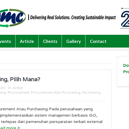
vents
Article
Clients
Gallery
Contact
Do
Pr
ng, Pilih Mana?
020
In:
Artikel
sing
,
Procurement
,
Procurement Atau Purchasing
,
Purchasing
,
urement Atau Purchasing Pada perusahaan yang
implementasikan sistem manajemen berbasis ISO,
 terlepas dari pemenuhan persyaratan terkait external
ead more