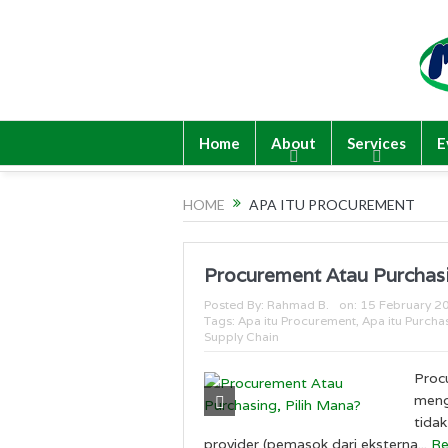
Home
About
Services
E
HOME
APA ITU PROCUREMENT
Procurement Atau Purchasi
Posted By:
Rahmad B.
on:
15 February 2
Tags:
Apa itu Procurement
,
Apa itu Purcha
Supply Chain
Proc
meng
tidak
provider (pemasok dari eksterna...
R