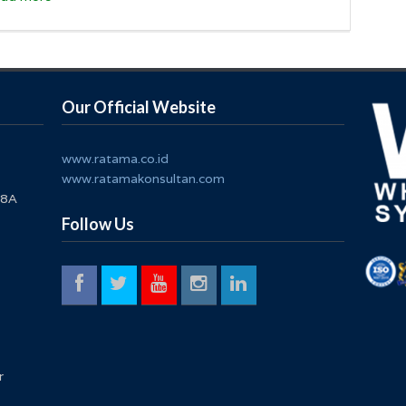
Our Official Website
www.ratama.co.id
www.ratamakonsultan.com
 8A
Follow Us
r