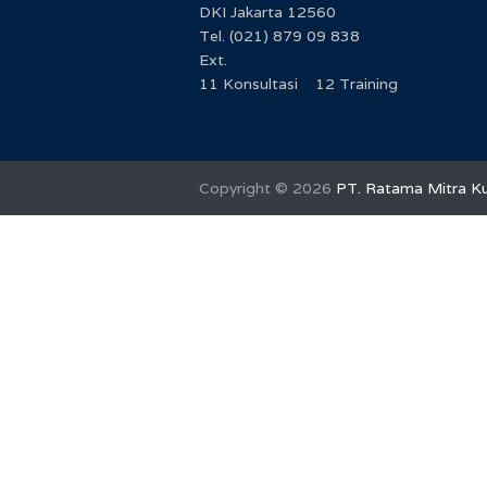
DKI Jakarta 12560
Tel. (021) 879 09 838
Ext.
11 Konsultasi 12 Training
Copyright ©
2026
PT. Ratama Mitra Ku