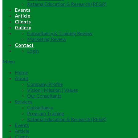
Ratama Education & Research (RE&R)
Events
Article
Clients
Gallery
Consultancy & Training Review
Marketing Review
Contact
Login
Menu
Home
About
Company Profile
Vision | Mission | Values
Our Consultants
Services
Consultancy
Program Training
Ratama Education & Research (RE&R)
Events
Article
Clients