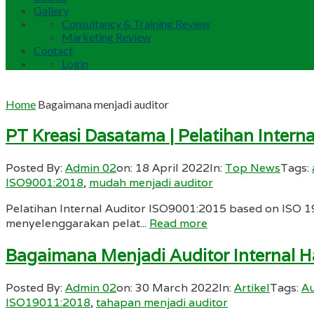
Gallery
Consultancy & Training Review
Marketing Review
Contact
Login
Home
Bagaimana menjadi auditor
PT Kreasi Dasatama | Pelatihan Inter
Posted By:
Admin 02
on:
18 April 2022
In:
Top News
Tags:
ISO9001:2018
,
mudah menjadi auditor
Pelatihan Internal Auditor ISO9001:2015 based on ISO 
menyelenggarakan pelat...
Read more
Bagaimana Menjadi Auditor Internal
Posted By:
Admin 02
on:
30 March 2022
In:
Artikel
Tags:
Au
ISO19011:2018
,
tahapan menjadi auditor