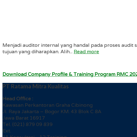
Menjadi auditor internal yang handal pada proses audit
tujuan yang diharapkan. Alih...
Read more
Download Company Profile & Training Program RMC 20
PT Ratama Mitra Kualitas
Head Office :
Kawasan Perkantoran Graha Cibinong
Jl. Raya Jakarta – Bogor KM. 43 Blok C 8A
Jawa Barat 16917
Tel. (021) 879 09 839
Ext.