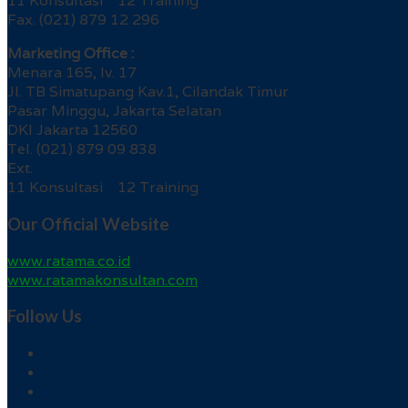
11 Konsultasi 12 Training
Fax. (021) 879 12 296
Marketing Office :
Menara 165, lv. 17
Jl. TB Simatupang Kav.1, Cilandak Timur
Pasar Minggu, Jakarta Selatan
DKI Jakarta 12560
Tel. (021) 879 09 838
Ext.
11 Konsultasi 12 Training
Our Official Website
www.ratama.co.id
www.ratamakonsultan.com
Follow Us