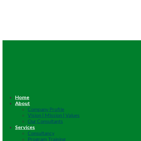
Home
About
Company Profile
Vision | Mission | Values
Our Consultants
Services
Consultancy
Program Training