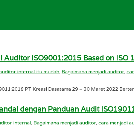
nal Auditor ISO9001:2015 Based on ISO
auditor internal itu mudah
,
Bagaimana menjadi auditor
,
car
19011:2018 PT Kreasi Dasatama 29 – 30 Maret 2022 Berte
 Handal dengan Panduan Audit ISO1901
ditor internal
,
Bagaimana menjadi auditor
,
cara menjadi au