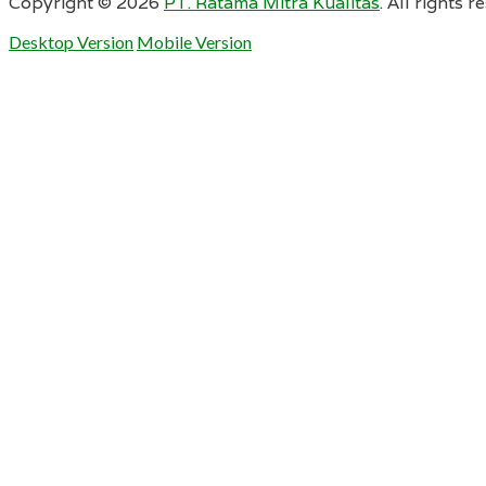
Copyright ©
2026
PT. Ratama Mitra Kualitas
. All rights r
Desktop Version
Mobile Version