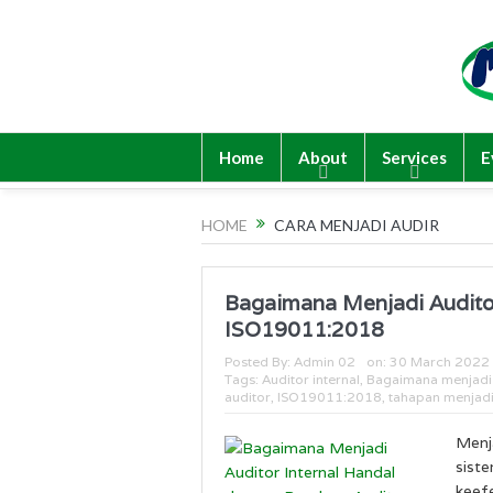
Home
About
Services
E
HOME
CARA MENJADI AUDIR
Bagaimana Menjadi Audito
ISO19011:2018
Posted By:
Admin 02
on:
30 March 2022
Tags:
Auditor internal
,
Bagaimana menjadi 
auditor
,
ISO19011:2018
,
tahapan menjadi
Menja
sist
keef