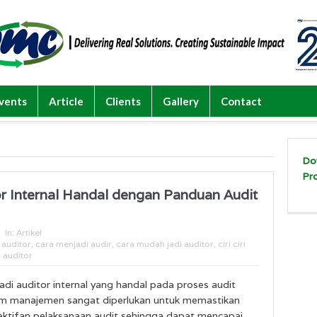
vents
Article
Clients
Gallery
Contact
Do
Pr
r Internal Handal dengan Panduan Audit
In:
Artikel
auditor
,
cara menjadi audir
,
cara mudah jadi auditor
,
ciri ciri
 auditor
di auditor internal yang handal pada proses audit
em manajemen sangat diperlukan untuk memastikan
ektifan pelaksanaan audit sehingga dapat mencapai