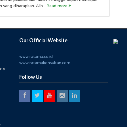
n yang diharapkan. Alih...
Read more
Our Official Website
www.ratama.co.id
www.ratamakonsultan.com
 8A
Follow Us
r