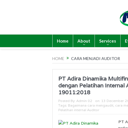
Home
About
Services
E
HOME
CARA MENJADI AUDITOR
PT Adira Dinamika Multifi
dengan Pelatihan Internal 
19011:2018
Posted By:
Admin 02
on:
13 December 2
Tags:
Bagaimana cara mengaudit
,
cara me
Pelatihan internal Auditor
PT A
terk