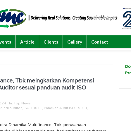
vents
Article
Clients
Gallery
Contact
Do
Pr
nance, Tbk meingkatkan Kompetensi
Auditor sesuai panduan audit ISO
024
In:
Top News
njadi auditor
,
ISO 19011
,
Panduan Audit ISO 19011
,
dira Dinamika Multifinance, Tbk. perusahaan
emuka di bidang pembiayaan, berkomitmen untuk terus