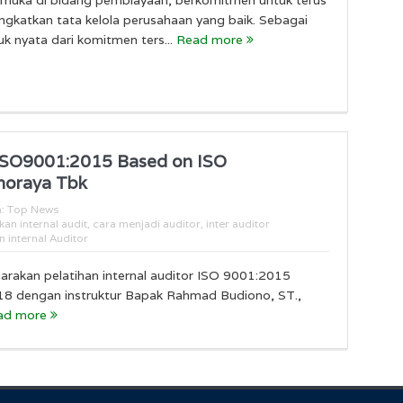
ngkatkan tata kelola perusahaan yang baik. Sebagai
k nyata dari komitmen ters...
Read more
r ISO9001:2015 Based on ISO
noraya Tbk
n:
Top News
n internal audit
,
cara menjadi auditor
,
inter auditor
n internal Auditor
rakan pelatihan internal auditor ISO 9001:2015
18 dengan instruktur Bapak Rahmad Budiono, ST.,
ad more