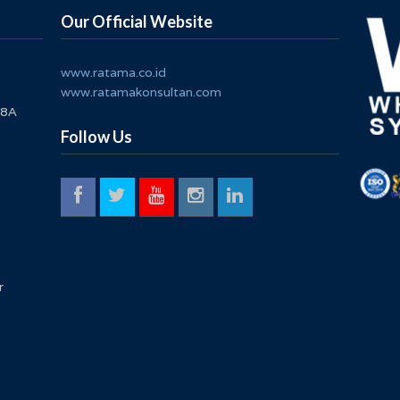
Our Official Website
www.ratama.co.id
www.ratamakonsultan.com
 8A
Follow Us
r