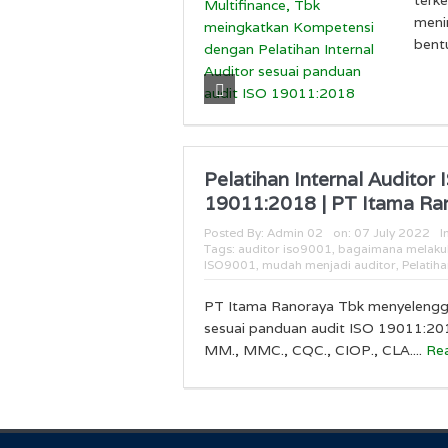
meni
bentu
Pelatihan Internal Audito
19011:2018 | PT Itama Ra
Posted By:
Admin 02
on:
07 July 2022
I
Tags:
auditor iso9001
,
bagaimana melakuka
ISO9001
,
mudah menjadi auditor
,
Pelatiha
PT Itama Ranoraya Tbk menyelengga
sesuai panduan audit ISO 19011:20
MM., MMC., CQC., CIOP., CLA....
Re