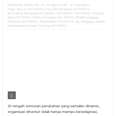
Posted By:
Admin 02
on:
10 April 2026
In:
Top News
Tags:
Apa itu ISO 56001
,
Cara Menerapkan ISO 56001
,
Innovation Management System
,
ISO 56001
,
ISO 56001 Tentang
Apa
,
ISO 56001:2024
,
Konsultan ISO 56001
,
PDAM Sanggau
,
Pelatihan ISO 56001
,
Perumdam Tirta Pancur Aji
,
Sanggau
,
Sistem
Manajemen Inovasi
,
Training ISO 56001
Di tengah tuntutan perubahan yang semakin dinamis,
organisasi dituntut tidak hanya mampu beradaptasi,