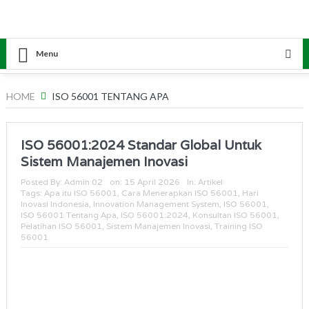
Menu
HOME
ISO 56001 TENTANG APA
ISO 56001:2024 Standar Global Untuk
Sistem Manajemen Inovasi
Posted By:
Admin 02
on:
15 April 2026
In:
Artikel
Tags:
Apa itu ISO 56001
,
Cara Menerapkan ISO 56001
,
Hari
Inovasi Indonesia
,
Innovation Management System
,
ISO 56001
,
ISO 56001 Tentang Apa
,
ISO 56001:2024
,
Konsultan ISO 56001
,
Pelatihan ISO 56001
,
Sistem Manajemen Inovasi
,
Training ISO
56001