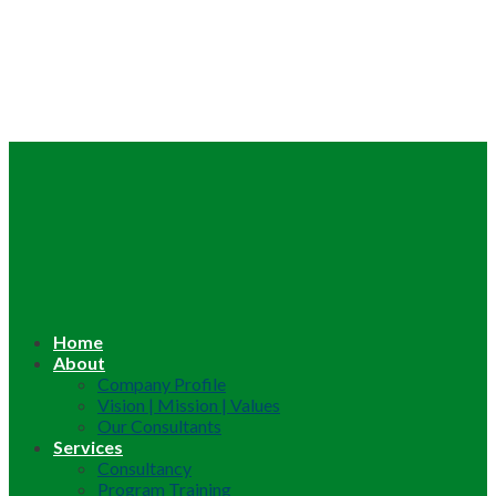
Home
About
Company Profile
Vision | Mission | Values
Our Consultants
Services
Consultancy
Program Training