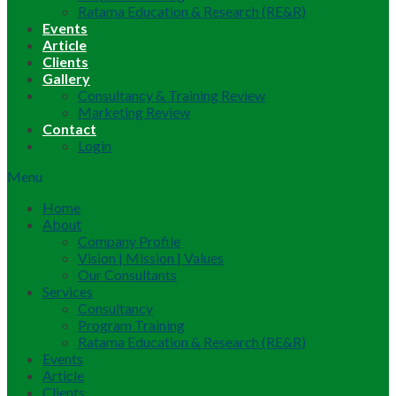
Ratama Education & Research (RE&R)
Events
Article
Clients
Gallery
Consultancy & Training Review
Marketing Review
Contact
Login
Menu
Home
About
Company Profile
Vision | Mission | Values
Our Consultants
Services
Consultancy
Program Training
Ratama Education & Research (RE&R)
Events
Article
Clients