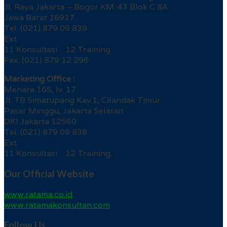
Jl. Raya Jakarta – Bogor KM. 43 Blok C 8A
Jawa Barat 16917
Tel. (021) 879 09 839
Ext.
11 Konsultasi 12 Training
Fax. (021) 879 12 296
Marketing Office :
Menara 165, lv. 17
Jl. TB Simatupang Kav.1, Cilandak Timur
Pasar Minggu, Jakarta Selatan
DKI Jakarta 12560
Tel. (021) 879 09 838
Ext.
11 Konsultasi 12 Training
Our Official Website
www.ratama.co.id
www.ratamakonsultan.com
Follow Us