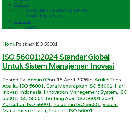
Gallery
Consultancy & Training Review
Marketing Review
Contact
Login
Home
Pelatihan ISO 56001
ISO 56001:2024 Standar Global
Untuk Sistem Manajemen Inovasi
Posted By:
Admin 02
on:
15 April 2026
In:
Artikel
Tags:
Apa itu ISO 56001
,
Cara Menerapkan ISO 56001
,
Hari
Inovasi Indonesia
,
Innovation Management System
,
ISO
56001
,
ISO 56001 Tentang Apa
,
ISO 56001:2024
,
Konsultan ISO 56001
,
Pelatihan ISO 56001
,
Sistem
Manajemen Inovasi
,
Training ISO 56001