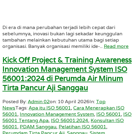
Di era di mana perubahan terjadi lebih cepat dari
sebelumnya, inovasi bukan lagi sekadar keunggulan
tambahan melainkan kebutuhan utama bagi setiap
organisasi. Banyak organisasi memiliki ide-...
Read more
Kick Off Project & Training Awareness
Innovation Management System ISO
56001:2024 di Perumda Air Minum
Tirta Pancur Aji Sanggau
Posted By:
Admin 02
on:
10 April 2026
In:
Top
News
Tags:
Apa itu ISO 56001
,
Cara Menerapkan ISO
56001
,
Innovation Management System
,
ISO 56001
,
ISO
56001 Tentang Apa
,
ISO 56001:2024
,
Konsultan ISO
56001
,
PDAM Sanggau
,
Pelatihan ISO 56001
,
Perumdam Tirta Pancur Aji
,
Sanggau
,
Sistem