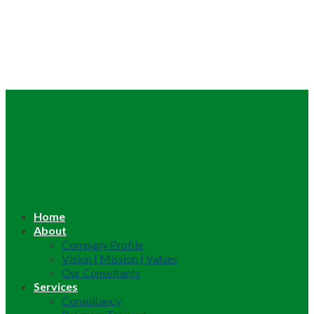
Home
About
Company Profile
Vision | Mission | Values
Our Consultants
Services
Consultancy