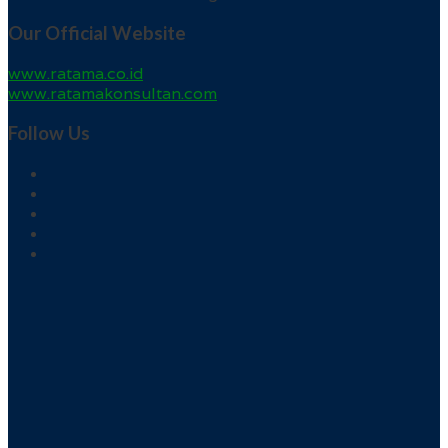
Our Official Website
www.ratama.co.id
www.ratamakonsultan.com
Follow Us