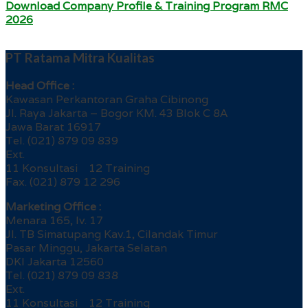
Download Company Profile & Training Program RMC
2026
PT Ratama Mitra Kualitas
Head Office :
Kawasan Perkantoran Graha Cibinong
Jl. Raya Jakarta – Bogor KM. 43 Blok C 8A
Jawa Barat 16917
Tel. (021) 879 09 839
Ext.
11 Konsultasi 12 Training
Fax. (021) 879 12 296
Marketing Office :
Menara 165, lv. 17
Jl. TB Simatupang Kav.1, Cilandak Timur
Pasar Minggu, Jakarta Selatan
DKI Jakarta 12560
Tel. (021) 879 09 838
Ext.
11 Konsultasi 12 Training