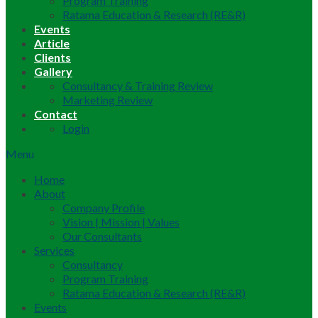
Program Training
Ratama Education & Research (RE&R)
Events
Article
Clients
Gallery
Consultancy & Training Review
Marketing Review
Contact
Login
Menu
Home
About
Company Profile
Vision | Mission | Values
Our Consultants
Services
Consultancy
Program Training
Ratama Education & Research (RE&R)
Events