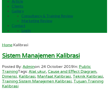
Article
Clients
Gallery
Consultancy & Training Review
Marketing Review
Contact
Login
Home
Kalibrasi
Sistem Manajemen Kalibrasi
Posted By:
Admin
on:
24 October 2019
In:
Public
Training
Tags:
Alat ukur
,
Cause and Effect Diagram
,
Dimensi
,
Kalibrasi
,
Manfaat Kalibrasi
,
Teknik Kalibrasi
,
Training Sistem Manajemen Kalibrasi
,
Tujuan Training
Kalibrasi