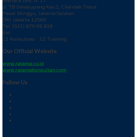
Menara 165, lv. 17
Jl. TB Simatupang Kav.1, Cilandak Timur
Pasar Minggu, Jakarta Selatan
DKI Jakarta 12560
Tel. (021) 879 09 838
Ext.
11 Konsultasi 12 Training
Our Official Website
www.ratama.co.id
www.ratamakonsultan.com
Follow Us