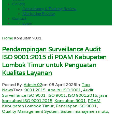
Gallery
Consultancy & Training Review
Marketing Review
Contact
Login
Home
Konsultan 9001
Pendampingan Surveillance Audit
ISO 9001:2015 di PDAM Kabupaten
Lombok Timur untuk Penguatan
Kualitas Layanan
Posted By:
Admin 02
on:
08 April 2026
In:
Top
News
Tags:
9001:2015
,
Apa itu ISO 9001
,
Audit
Surveillance ISO 9001
,
ISO 9001
,
ISO 9001:2015
,
jasa
konsultasi ISO 9001:2015
,
Konsultan 9001
,
PDAM
Kabupaten Lombok Timur
,
Penerapan ISO 9001
,
Quality Management System
,
Sistem manajemen mutu
,