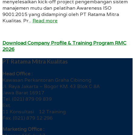
menyelesaikan kick-off project pengembangan sistem
manajemen mutu dan pelatihan Awareness ISO
9001:2015 yang didampingi oleh PT Ratama Mitra
Kualitas. Pr...
Read more
Download Company Profile & Training Program RMC
2026
PT Ratama Mitra Kualitas
Head Office :
Kawasan Perkantoran Graha Cibinong
Jl. Raya Jakarta – Bogor KM. 43 Blok C 8A
Jawa Barat 16917
Tel. (021) 879 09 839
Ext.
11 Konsultasi 12 Training
Fax. (021) 879 12 296
Marketing Office :