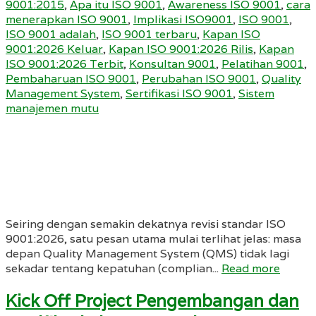
9001:2015
,
Apa itu ISO 9001
,
Awareness ISO 9001
,
cara
menerapkan ISO 9001
,
Implikasi ISO9001
,
ISO 9001
,
ISO 9001 adalah
,
ISO 9001 terbaru
,
Kapan ISO
9001:2026 Keluar
,
Kapan ISO 9001:2026 Rilis
,
Kapan
ISO 9001:2026 Terbit
,
Konsultan 9001
,
Pelatihan 9001
,
Pembaharuan ISO 9001
,
Perubahan ISO 9001
,
Quality
Management System
,
Sertifikasi ISO 9001
,
Sistem
manajemen mutu
Seiring dengan semakin dekatnya revisi standar ISO
9001:2026, satu pesan utama mulai terlihat jelas: masa
depan Quality Management System (QMS) tidak lagi
sekadar tentang kepatuhan (complian...
Read more
Kick Off Project Pengembangan dan