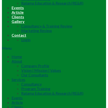
Ratama Education & Research (RE&R)
Events
Article
Clients
Gallery
Consultancy & Training Review
Marketing Review
Contact
Login
Menu
Home
About
Company Profile
Vision | Mission | Values
Our Consultants
Services
Consultancy
Program Training
Ratama Education & Research (RE&R)
Events
Article
Clients