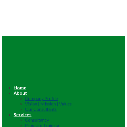
Home
About
Company Profile
Vision | Mission | Values
Our Consultants
Services
Consultancy
Program Training