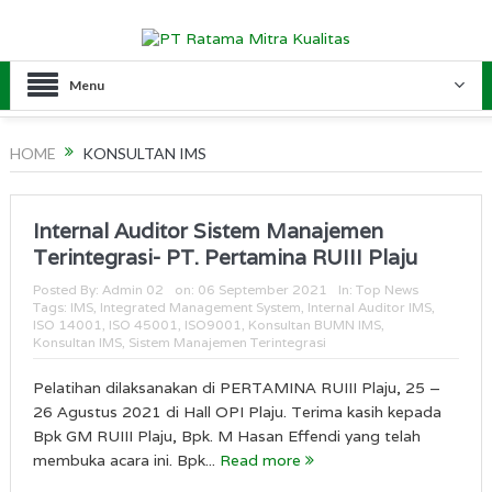
Menu
HOME
KONSULTAN IMS
Internal Auditor Sistem Manajemen
Terintegrasi- PT. Pertamina RUIII Plaju
Posted By:
Admin 02
on:
06 September 2021
In:
Top News
Tags:
IMS
,
Integrated Management System
,
Internal Auditor IMS
,
ISO 14001
,
ISO 45001
,
ISO9001
,
Konsultan BUMN IMS
,
Konsultan IMS
,
Sistem Manajemen Terintegrasi
Pelatihan dilaksanakan di PERTAMINA RUIII Plaju, 25 –
26 Agustus 2021 di Hall OPI Plaju. Terima kasih kepada
Bpk GM RUIII Plaju, Bpk. M Hasan Effendi yang telah
membuka acara ini. Bpk...
Read more