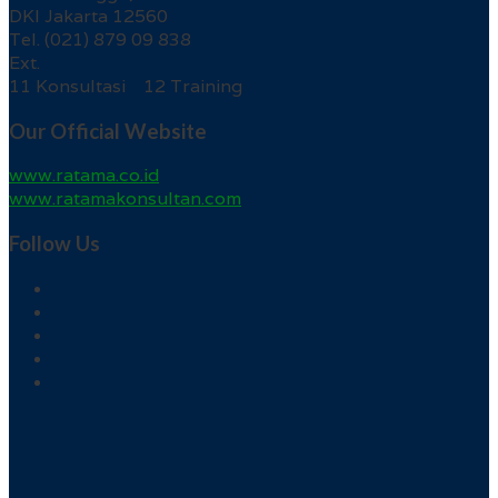
DKI Jakarta 12560
Tel. (021) 879 09 838
Ext.
11 Konsultasi 12 Training
Our Official Website
www.ratama.co.id
www.ratamakonsultan.com
Follow Us