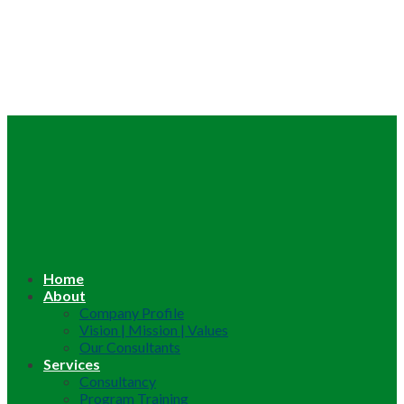
Home
About
Company Profile
Vision | Mission | Values
Our Consultants
Services
Consultancy
Program Training