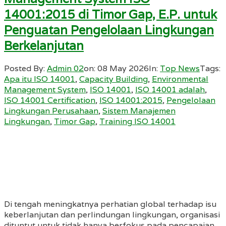
14001:2015 di Timor Gap, E.P. untuk
Penguatan Pengelolaan Lingkungan
Berkelanjutan
Posted By:
Admin 02
on:
08 May 2026
In:
Top News
Tags:
Apa itu ISO 14001
,
Capacity Building
,
Environmental
Management System
,
ISO 14001
,
ISO 14001 adalah
,
ISO 14001 Certification
,
ISO 14001:2015
,
Pengelolaan
Lingkungan Perusahaan
,
Sistem Manajemen
Lingkungan
,
Timor Gap
,
Training ISO 14001
Di tengah meningkatnya perhatian global terhadap isu
keberlanjutan dan perlindungan lingkungan, organisasi
dituntut untuk tidak hanya berfokus pada pencapaian