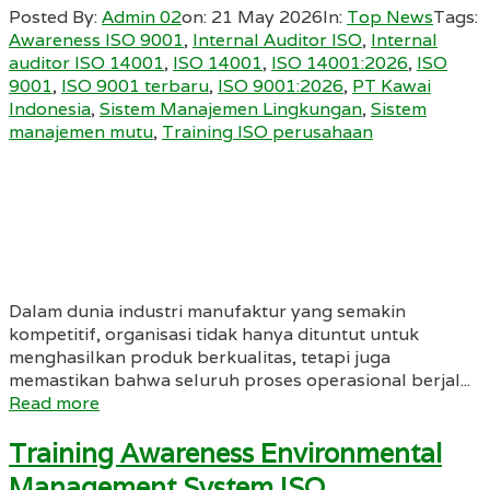
Posted By:
Admin 02
on:
21 May 2026
In:
Top News
Tags:
Awareness ISO 9001
,
Internal Auditor ISO
,
Internal
auditor ISO 14001
,
ISO 14001
,
ISO 14001:2026
,
ISO
9001
,
ISO 9001 terbaru
,
ISO 9001:2026
,
PT Kawai
Indonesia
,
Sistem Manajemen Lingkungan
,
Sistem
manajemen mutu
,
Training ISO perusahaan
Dalam dunia industri manufaktur yang semakin
kompetitif, organisasi tidak hanya dituntut untuk
menghasilkan produk berkualitas, tetapi juga
memastikan bahwa seluruh proses operasional berjal...
Read more
Training Awareness Environmental
Management System ISO