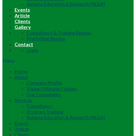
Ratama Education & Research (RE&R)
Events
Article
Clients
Gallery
Consultancy & Training Review
Marketing Review
Contact
Login
Menu
Home
About
Company Profile
Vision | Mission | Values
Our Consultants
Services
Consultancy
Program Training
Ratama Education & Research (RE&R)
Events
Article
Clients