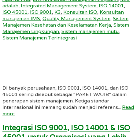
adalah
,
Integrated Management System
,
ISO 14001
,
ISO 45001
,
ISO 9001
,
K3
,
Konsultan ISO
,
Konsultan
manajemen IMS
,
Quality Management System
,
Sistem
Manajemen Kesehatan dan Keselamatan Kerja
,
Sistem
Manajemen Lingkungan
,
Sistem manajemen mutu
,
Sistem Manajemen Terintegrasi
Di banyak perusahaan, ISO 9001, ISO 14001, dan ISO
45001 sering disebut sebagai “PAKET WAJIB” dalam
penerapan sistem manajemen. Ketiga standar
internasional ini memang sudah menjadi referens...
Read
more
Integrasi ISO 9001, ISO 14001 & ISO