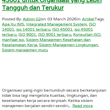
45001 untuk Organisasi yang Lebih
Tangguh dan Terukur
Posted By:
Admin 02
on:
03 March 2026
In:
Artikel
Tags:
Apa Itu IMS
,
Integrated Management System
,
ISO
14001
,
iso 14001 terbaru
,
ISO 45001
,
iso 45001
terbaru
,
ISO 9001
,
ISO 9001 terbaru
,
Konsultan ISO
,
manfaat iso
,
Sistem Manajemen Kesehatan dan
Keselamatan Kerja
,
Sistem Manajemen Lingkungan
,
Sistem manajemen mutu
Organisasi yang ingin bertumbuh secara berkelanjutan
tidak bisa lagi mengelola kualitas, lingkungan, dan
keselamatan kerja secara terpisah. Ketika sistem
manajemen berjalan sendiri-sendiri,...
Read more