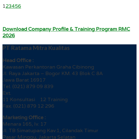
1
2
3
4
5
6
Download Company Profile & Training Program RMC
2026
PT Ratama Mitra Kualitas
Head Office :
Kawasan Perkantoran Graha Cibinong
Jl. Raya Jakarta – Bogor KM. 43 Blok C 8A
Jawa Barat 16917
Tel. (021) 879 09 839
Ext.
11 Konsultasi 12 Training
Fax. (021) 879 12 296
Marketing Office :
Menara 165, lv. 17
Jl. TB Simatupang Kav.1, Cilandak Timur
Pasar Minggu, Jakarta Selatan