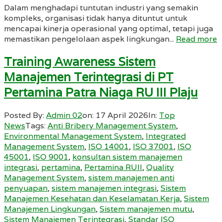
Dalam menghadapi tuntutan industri yang semakin
kompleks, organisasi tidak hanya dituntut untuk
mencapai kinerja operasional yang optimal, tetapi juga
memastikan pengelolaan aspek lingkungan...
Read more
Training Awareness Sistem
Manajemen Terintegrasi di PT
Pertamina Patra Niaga RU III Plaju
Posted By:
Admin 02
on:
17 April 2026
In:
Top
News
Tags:
Anti Bribery Management System
,
Environmental Management System
,
Integrated
Management System
,
ISO 14001
,
ISO 37001
,
ISO
45001
,
ISO 9001
,
konsultan sistem manajemen
integrasi
,
pertamina
,
Pertamina RUII
,
Quality
Management System
,
sistem manajemen anti
penyuapan
,
sistem manajemen integrasi
,
Sistem
Manajemen Kesehatan dan Keselamatan Kerja
,
Sistem
Manajemen Lingkungan
,
Sistem manajemen mutu
,
Sistem Manajemen Terintegrasi
,
Standar ISO