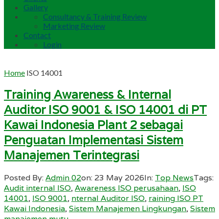
Gallery
Consultancy & Training Review
Marketing Review
Contact
Login
Home
ISO 14001
Training Awareness & Internal
Auditor ISO 9001 & ISO 14001 di PT
Kawai Indonesia Plant 2 sebagai
Penguatan Implementasi Sistem
Manajemen Terintegrasi
Posted By:
Admin 02
on:
23 May 2026
In:
Top News
Tags:
Audit internal ISO
,
Awareness ISO perusahaan
,
ISO
14001
,
ISO 9001
,
nternal Auditor ISO
,
raining ISO PT
Kawai Indonesia
,
Sistem Manajemen Lingkungan
,
Sistem
manajemen mutu