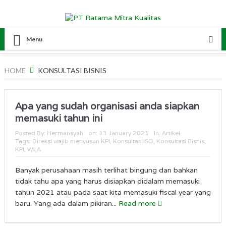
Menu
HOME
KONSULTASI BISNIS
Apa yang sudah organisasi anda siapkan
memasuki tahun ini
Posted By:
Hermansyah
on:
13 January 2021
In:
Artikel
Tags:
Direksi wajib menyusun KPI
,
Konsultan ISO
,
Konsultasi Bisnis
,
KPI
,
WLA
Banyak perusahaan masih terlihat bingung dan bahkan
tidak tahu apa yang harus disiapkan didalam memasuki
tahun 2021 atau pada saat kita memasuki fiscal year yang
baru. Yang ada dalam pikiran...
Read more