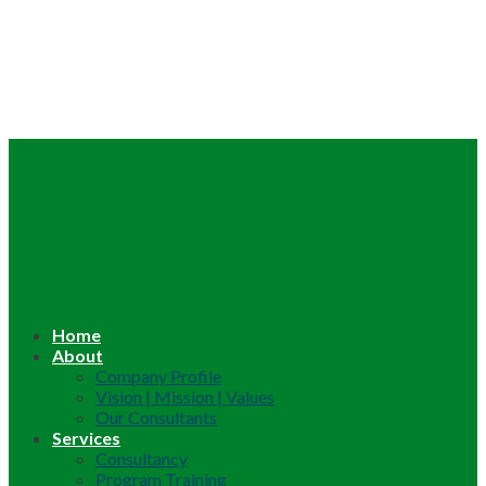
Home
About
Company Profile
Vision | Mission | Values
Our Consultants
Services
Consultancy
Program Training