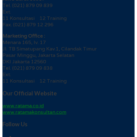
Tel. (021) 879 09 839
Ext.
11 Konsultasi 12 Training
Fax. (021) 879 12 296
Marketing Office :
Menara 165, lv. 17
Jl. TB Simatupang Kav.1, Cilandak Timur
Pasar Minggu, Jakarta Selatan
DKI Jakarta 12560
Tel. (021) 879 09 838
Ext.
11 Konsultasi 12 Training
Our Official Website
www.ratama.co.id
www.ratamakonsultan.com
Follow Us