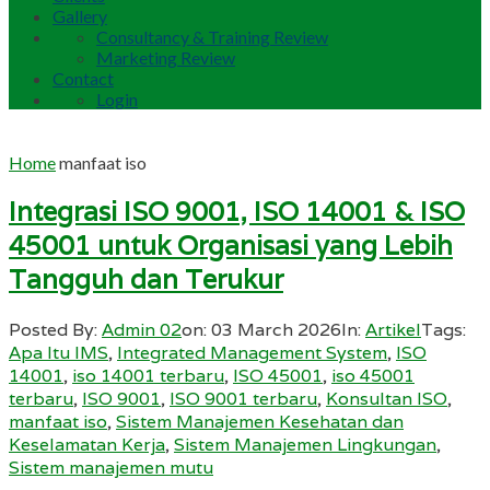
Gallery
Consultancy & Training Review
Marketing Review
Contact
Login
Home
manfaat iso
Integrasi ISO 9001, ISO 14001 & ISO
45001 untuk Organisasi yang Lebih
Tangguh dan Terukur
Posted By:
Admin 02
on:
03 March 2026
In:
Artikel
Tags:
Apa Itu IMS
,
Integrated Management System
,
ISO
14001
,
iso 14001 terbaru
,
ISO 45001
,
iso 45001
terbaru
,
ISO 9001
,
ISO 9001 terbaru
,
Konsultan ISO
,
manfaat iso
,
Sistem Manajemen Kesehatan dan
Keselamatan Kerja
,
Sistem Manajemen Lingkungan
,
Sistem manajemen mutu