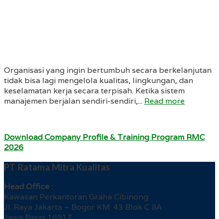
Organisasi yang ingin bertumbuh secara berkelanjutan
tidak bisa lagi mengelola kualitas, lingkungan, dan
keselamatan kerja secara terpisah. Ketika sistem
manajemen berjalan sendiri-sendiri,...
Read more
Download Company Profile & Training Program RMC
2026
PT Ratama Mitra Kualitas
Head Office :
Kawasan Perkantoran Graha Cibinong
Jl. Raya Jakarta – Bogor KM. 43 Blok C 8A
Jawa Barat 16917