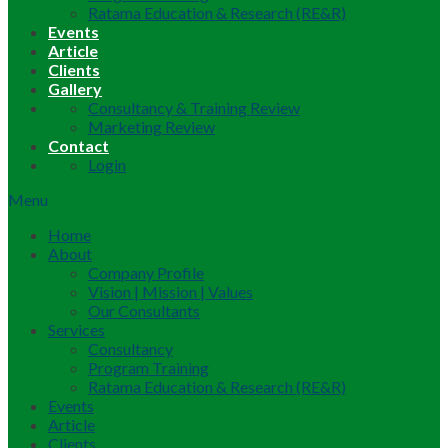
Ratama Education & Research (RE&R)
Events
Article
Clients
Gallery
Consultancy & Training Review
Marketing Review
Contact
Login
Menu
Home
About
Company Profile
Vision | Mission | Values
Our Consultants
Services
Consultancy
Program Training
Ratama Education & Research (RE&R)
Events
Article
Clients