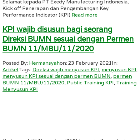
Selamat kepada PT Exedy Manufacturing Indonesia,
Kick off Penerapan dan Pengembangan Key
Performance Indicator (KPI)
Read more
KPI wajib disusun bagi seorang
Direksi BUMN sesuai dengan Permen
BUMN 11/MBU/11/2020
Posted By:
Hermansyah
on:
23 February 2021
In:
Artikel
Tags:
Direksi wajib menyusun KPI
,
menyusun KPI
,
menyusun KPI sesuai dengan permen BUMN
,
permen
BUMN 11/MBU/11/2020
,
Public Training KPI
,
Training
Menyusun KPI