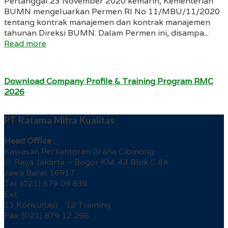
Pertanggal 23 November 2020 kemarin, Kementerian
BUMN mengeluarkan Permen RI No 11/MBU/11/2020
tentang kontrak manajemen dan kontrak manajemen
tahunan Direksi BUMN. Dalam Permen ini, disampa...
Read more
Download Company Profile & Training Program RMC
2026
PT Ratama Mitra Kualitas
Head Office :
Kawasan Perkantoran Graha Cibinong
Jl. Raya Jakarta – Bogor KM. 43 Blok C 8A
Jawa Barat 16917
Tel. (021) 879 09 839
Ext.
11 Konsultasi 12 Training
Fax. (021) 879 12 296