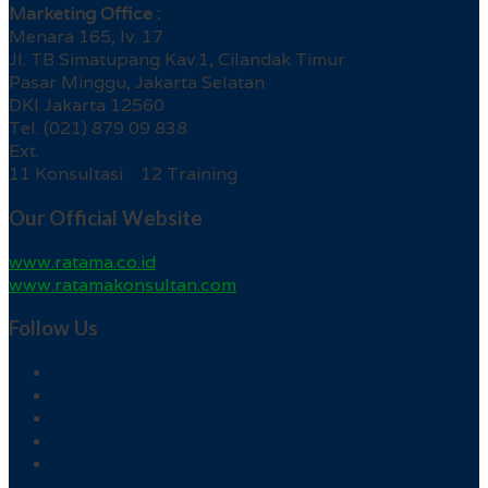
Marketing Office :
Menara 165, lv. 17
Jl. TB Simatupang Kav.1, Cilandak Timur
Pasar Minggu, Jakarta Selatan
DKI Jakarta 12560
Tel. (021) 879 09 838
Ext.
11 Konsultasi 12 Training
Our Official Website
www.ratama.co.id
www.ratamakonsultan.com
Follow Us