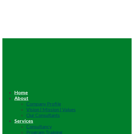
Home
About
Company Profile
Vision | Mission | Values
Our Consultants
Services
Consultancy
Program Training