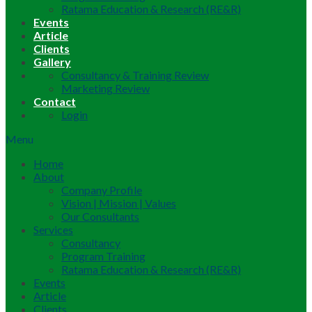
Ratama Education & Research (RE&R)
Events
Article
Clients
Gallery
Consultancy & Training Review
Marketing Review
Contact
Login
Menu
Home
About
Company Profile
Vision | Mission | Values
Our Consultants
Services
Consultancy
Program Training
Ratama Education & Research (RE&R)
Events
Article
Clients