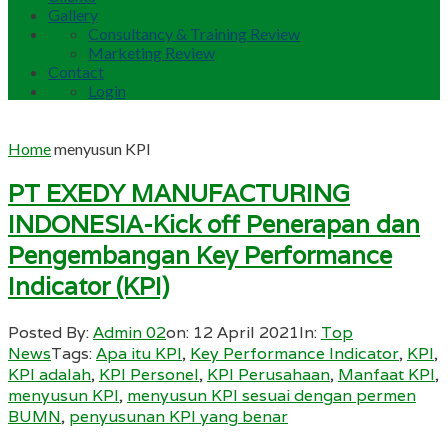
Gallery
Consultancy & Training Review
Marketing Review
Contact
Login
Home
menyusun KPI
PT EXEDY MANUFACTURING
INDONESIA-Kick off Penerapan dan
Pengembangan Key Performance
Indicator (KPI)
Posted By:
Admin 02
on:
12 April 2021
In:
Top
News
Tags:
Apa itu KPI
,
Key Performance Indicator
,
KPI
,
KPI adalah
,
KPI Personel
,
KPI Perusahaan
,
Manfaat KPI
,
menyusun KPI
,
menyusun KPI sesuai dengan permen
BUMN
,
penyusunan KPI yang benar