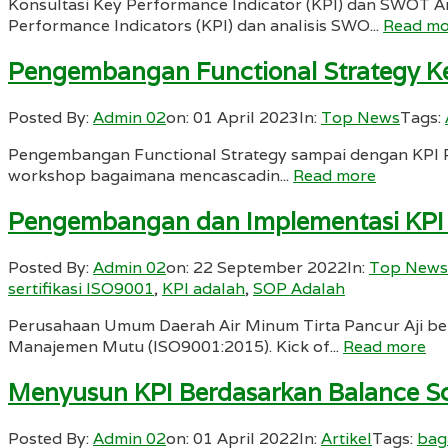
Konsultasi Key Performance Indicator (KPI) dan SWO
Performance Indicators (KPI) dan analisis SWO...
Read mo
Pengembangan Functional Strategy Ke
Posted By:
Admin 02
on:
01 April 2023
In:
Top News
Tags:
Pengembangan Functional Strategy sampai dengan KPI P
workshop bagaimana mencascadin...
Read more
Pengembangan dan Implementasi KPI da
Posted By:
Admin 02
on:
22 September 2022
In:
Top News
sertifikasi ISO9001
,
KPI adalah
,
SOP Adalah
Perusahaan Umum Daerah Air Minum Tirta Pancur Aji ber
Manajemen Mutu (ISO9001:2015). Kick of...
Read more
Menyusun KPI Berdasarkan Balance Sc
Posted By:
Admin 02
on:
01 April 2022
In:
Artikel
Tags:
bag