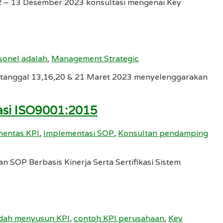
– 13 Desember 2023 konsultasi mengenai Key
sonel adalah
,
Management Strategic
 tanggal 13,16,20 & 21 Maret 2023 menyelenggarakan
kasi ISO9001:2015
mentas KPI
,
Implementasi SOP
,
Konsultan pendamping
OP Berbasis Kinerja Serta Sertifikasi Sistem
dah menyusun KPI
,
contoh KPI perusahaan
,
Key