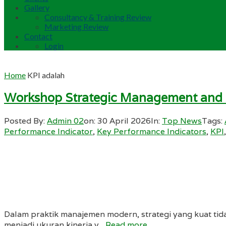
Gallery
Consultancy & Training Review
Marketing Review
Contact
Login
Home
KPI adalah
Workshop Strategic Management and De
Posted By:
Admin 02
on:
30 April 2026
In:
Top News
Tags:
Performance Indicator
,
Key Performance Indicators
,
KPI
Dalam praktik manajemen modern, strategi yang kuat tid
menjadi ukuran kinerja y...
Read more