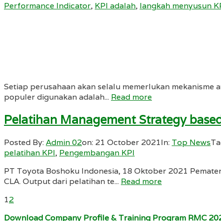
Performance Indicator
,
KPI adalah
,
langkah menyusun K
Setiap perusahaan akan selalu memerlukan mekanisme ata
populer digunakan adalah...
Read more
Pelatihan Management Strategy based
Posted By:
Admin 02
on:
21 October 2021
In:
Top News
Ta
pelatihan KPI
,
Pengembangan KPI
PT Toyota Boshoku Indonesia, 18 Oktober 2021 Pemateri
CLA. Output dari pelatihan te...
Read more
1
2
Download Company Profile & Training Program RMC 20