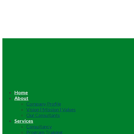
Home
About
Company Profile
Vision | Mission | Values
Our Consultants
Services
Consultancy
Program Training