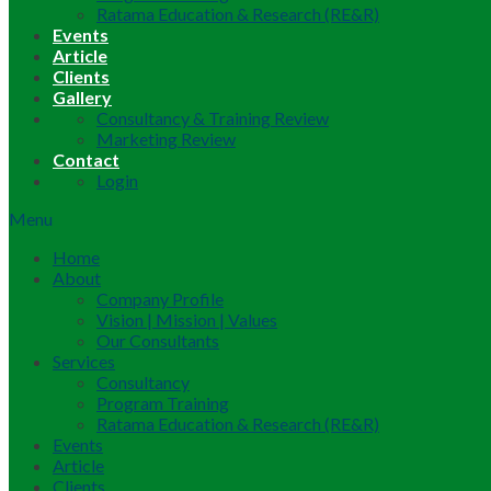
Ratama Education & Research (RE&R)
Events
Article
Clients
Gallery
Consultancy & Training Review
Marketing Review
Contact
Login
Menu
Home
About
Company Profile
Vision | Mission | Values
Our Consultants
Services
Consultancy
Program Training
Ratama Education & Research (RE&R)
Events
Article
Clients