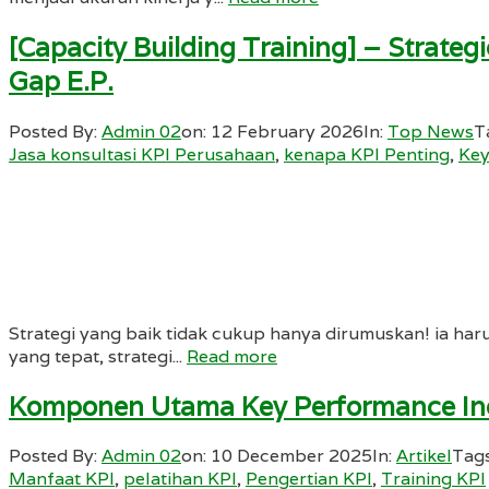
[Capacity Building Training] – Strate
Gap E.P.
Posted By:
Admin 02
on:
12 February 2026
In:
Top News
T
Jasa konsultasi KPI Perusahaan
,
kenapa KPI Penting
,
Key
Strategi yang baik tidak cukup hanya dirumuskan! ia har
yang tepat, strategi...
Read more
Komponen Utama Key Performance Indi
Posted By:
Admin 02
on:
10 December 2025
In:
Artikel
Tag
Manfaat KPI
,
pelatihan KPI
,
Pengertian KPI
,
Training KPI