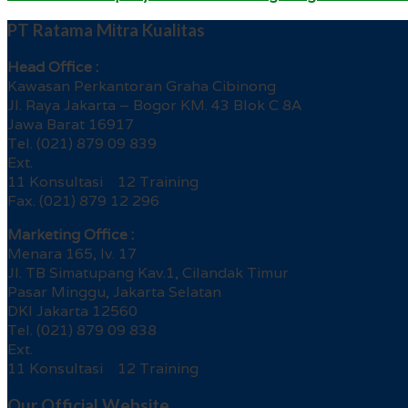
PT Ratama Mitra Kualitas
Head Office :
Kawasan Perkantoran Graha Cibinong
Jl. Raya Jakarta – Bogor KM. 43 Blok C 8A
Jawa Barat 16917
Tel. (021) 879 09 839
Ext.
11 Konsultasi 12 Training
Fax. (021) 879 12 296
Marketing Office :
Menara 165, lv. 17
Jl. TB Simatupang Kav.1, Cilandak Timur
Pasar Minggu, Jakarta Selatan
DKI Jakarta 12560
Tel. (021) 879 09 838
Ext.
11 Konsultasi 12 Training
Our Official Website