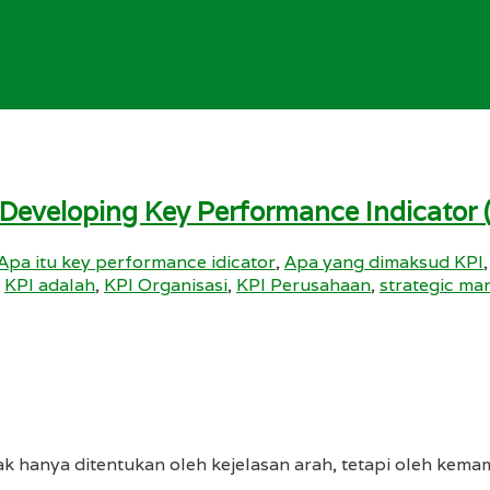
veloping Key Performance Indicator (K
Apa itu key performance idicator
,
Apa yang dimaksud KPI
,
KPI adalah
,
KPI Organisasi
,
KPI Perusahaan
,
strategic m
ak hanya ditentukan oleh kejelasan arah, tetapi oleh kem