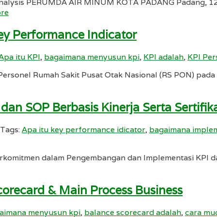
T Analysis PERUMDA AIR MINUM KOTA PADANG Padang, 12 
re
y Performance Indicator
Apa itu KPI
,
bagaimana menyusun kpi
,
KPI adalah
,
KPI Per
ersonel Rumah Sakit Pusat Otak Nasional (RS PON) pada
n SOP Berbasis Kinerja Serta Sertifi
Tags:
Apa itu key performance idicator
,
bagaimana imple
komitmen dalam Pengembangan dan Implementasi KPI dan S
orecard & Main Process Business
aimana menyusun kpi
,
balance scorecard adalah
,
cara mu