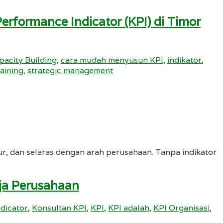
erformance Indicator (KPI) di Timor
pacity Building
,
cara mudah menyusun KPI
,
indikator
,
raining
,
strategic management
kur, dan selaras dengan arah perusahaan. Tanpa indikator
ja Perusahaan
dicator
,
Konsultan KPI
,
KPI
,
KPI adalah
,
KPI Organisasi
,