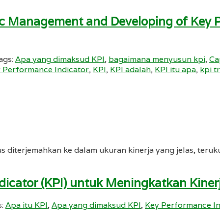
gic Management and Developing of Key P
ags:
Apa yang dimaksud KPI
,
bagaimana menyusun kpi
,
Ca
 Performance Indicator
,
KPI
,
KPI adalah
,
KPI itu apa
,
kpi t
us diterjemahkan ke dalam ukuran kinerja yang jelas, teru
cator (KPI) untuk Meningkatkan Kiner
s:
Apa itu KPI
,
Apa yang dimaksud KPI
,
Key Performance In