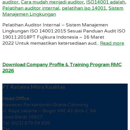
auditor
,
Cara mudah menjadi auditor
,
ISO14001 adalah
,
Pelatihan auditor internal
,
pelatihan iso 14001
,
Sistem
Manajemen Lingkungan
Pelatihan Auditor Internal – Sistem Manajemen
Lingkungan ISO 14001:2015 Sesuai Panduan Audit ISO
19011:2018PT Fujikura Indonesia – 16 Maret
2022 Untuk memastikan ketersediaan aud...
Read more
Download Company Profile & Training Program RMC
2026
PT Ratama Mitra Kualitas
Head Office :
Kawasan Perkantoran Graha Cibinong
Jl. Raya Jakarta – Bogor KM. 43 Blok C 8A
Jawa Barat 16917
Tel. (021) 879 09 839
Ext.