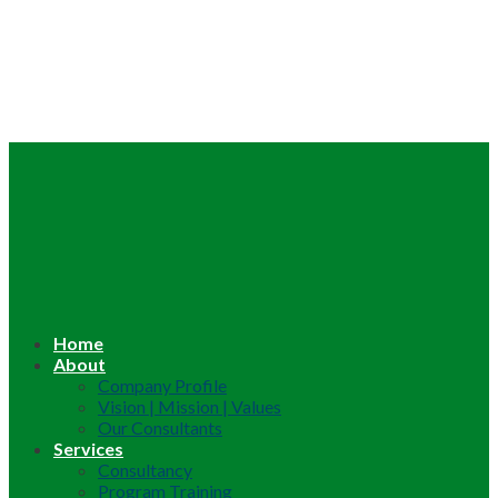
Home
About
Company Profile
Vision | Mission | Values
Our Consultants
Services
Consultancy
Program Training