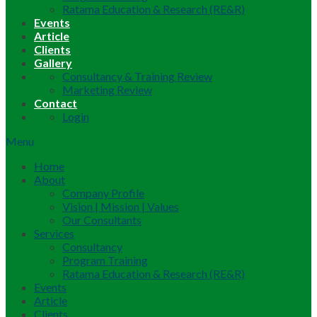
Ratama Education & Research (RE&R)
Events
Article
Clients
Gallery
Consultancy & Training Review
Marketing Review
Contact
Login
Menu
Home
About
Company Profile
Vision | Mission | Values
Our Consultants
Services
Consultancy
Program Training
Ratama Education & Research (RE&R)
Events
Article
Clients