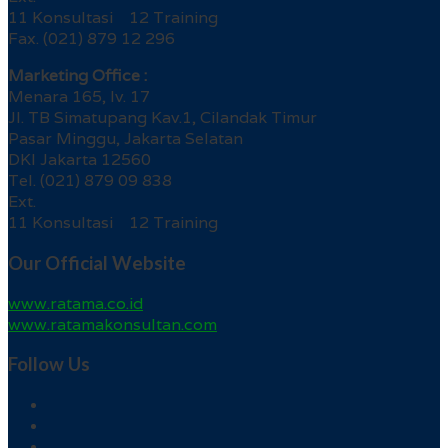
11 Konsultasi 12 Training
Fax. (021) 879 12 296
Marketing Office :
Menara 165, lv. 17
Jl. TB Simatupang Kav.1, Cilandak Timur
Pasar Minggu, Jakarta Selatan
DKI Jakarta 12560
Tel. (021) 879 09 838
Ext.
11 Konsultasi 12 Training
Our Official Website
www.ratama.co.id
www.ratamakonsultan.com
Follow Us