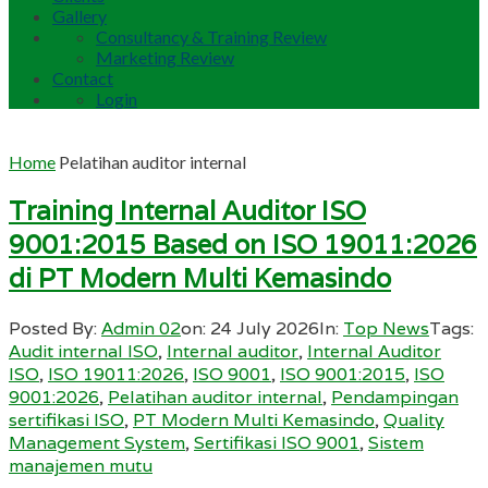
Gallery
Consultancy & Training Review
Marketing Review
Contact
Login
Home
Pelatihan auditor internal
Training Internal Auditor ISO
9001:2015 Based on ISO 19011:2026
di PT Modern Multi Kemasindo
Posted By:
Admin 02
on:
24 July 2026
In:
Top News
Tags:
Audit internal ISO
,
Internal auditor
,
Internal Auditor
ISO
,
ISO 19011:2026
,
ISO 9001
,
ISO 9001:2015
,
ISO
9001:2026
,
Pelatihan auditor internal
,
Pendampingan
sertifikasi ISO
,
PT Modern Multi Kemasindo
,
Quality
Management System
,
Sertifikasi ISO 9001
,
Sistem
manajemen mutu