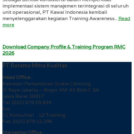
implementasi sistem manajemen terintegrasi di seluruh
unit operasional, PT Kawai Indonesia kembali
menyelenggarakan kegiatan Training Awareness...
Read
more
Download Company Profile & Training Program RMC
2026
PT Ratama Mitra Kualitas
Head Office :
Kawasan Perkantoran Graha Cibinong
Jl. Raya Jakarta – Bogor KM. 43 Blok C 8A
Jawa Barat 16917
Tel. (021) 879 09 839
Ext.
11 Konsultasi 12 Training
Fax. (021) 879 12 296
Marketing Office :