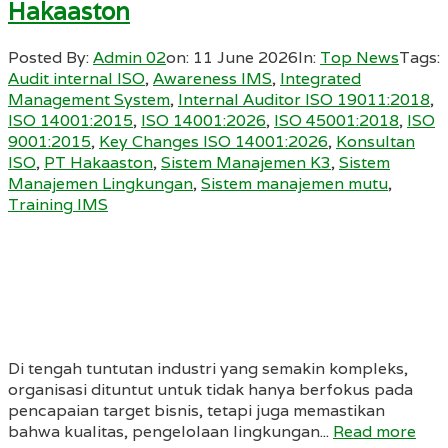
Hakaaston
Posted By:
Admin 02
on:
11 June 2026
In:
Top News
Tags:
Audit internal ISO
,
Awareness IMS
,
Integrated
Management System
,
Internal Auditor ISO 19011:2018
,
ISO 14001:2015
,
ISO 14001:2026
,
ISO 45001:2018
,
ISO
9001:2015
,
Key Changes ISO 14001:2026
,
Konsultan
ISO
,
PT Hakaaston
,
Sistem Manajemen K3
,
Sistem
Manajemen Lingkungan
,
Sistem manajemen mutu
,
Training IMS
Di tengah tuntutan industri yang semakin kompleks,
organisasi dituntut untuk tidak hanya berfokus pada
pencapaian target bisnis, tetapi juga memastikan
bahwa kualitas, pengelolaan lingkungan...
Read more