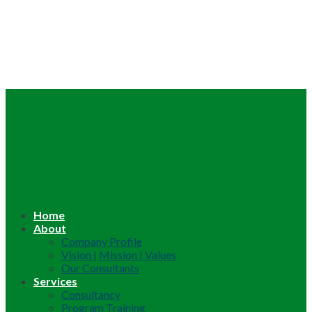
Home
About
Company Profile
Vision | Mission | Values
Our Consultants
Services
Consultancy
Program Training