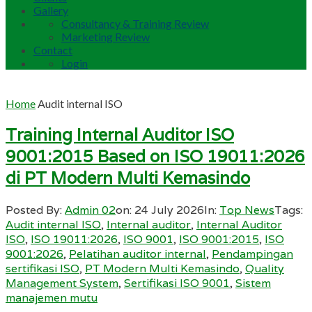
Gallery
Consultancy & Training Review
Marketing Review
Contact
Login
Home
Audit internal ISO
Training Internal Auditor ISO
9001:2015 Based on ISO 19011:2026
di PT Modern Multi Kemasindo
Posted By:
Admin 02
on:
24 July 2026
In:
Top News
Tags:
Audit internal ISO
,
Internal auditor
,
Internal Auditor
ISO
,
ISO 19011:2026
,
ISO 9001
,
ISO 9001:2015
,
ISO
9001:2026
,
Pelatihan auditor internal
,
Pendampingan
sertifikasi ISO
,
PT Modern Multi Kemasindo
,
Quality
Management System
,
Sertifikasi ISO 9001
,
Sistem
manajemen mutu