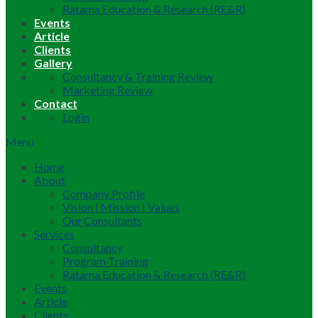
Ratama Education & Research (RE&R)
Events
Article
Clients
Gallery
Consultancy & Training Review
Marketing Review
Contact
Login
Menu
Home
About
Company Profile
Vision | Mission | Values
Our Consultants
Services
Consultancy
Program Training
Ratama Education & Research (RE&R)
Events
Article
Clients