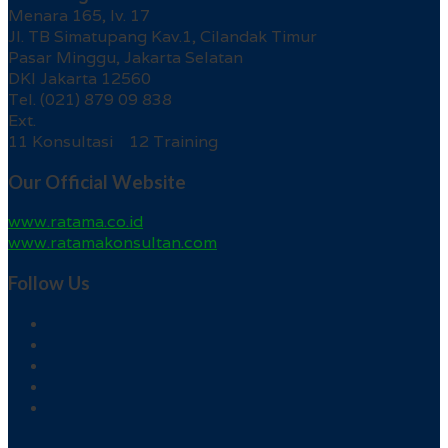
Menara 165, lv. 17
Jl. TB Simatupang Kav.1, Cilandak Timur
Pasar Minggu, Jakarta Selatan
DKI Jakarta 12560
Tel. (021) 879 09 838
Ext.
11 Konsultasi 12 Training
Our Official Website
www.ratama.co.id
www.ratamakonsultan.com
Follow Us