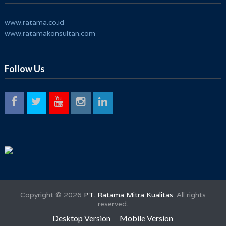
www.ratama.co.id
www.ratamakonsultan.com
Follow Us
Copyright ©
2026
PT. Ratama Mitra Kualitas
. All rights
reserved.
Desktop Version
Mobile Version