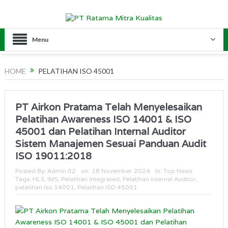
Menu
HOME
PELATIHAN ISO 45001
PT Airkon Pratama Telah Menyelesaikan
Pelatihan Awareness ISO 14001 & ISO
45001 dan Pelatihan Internal Auditor
Sistem Manajemen Sesuai Panduan Audit
ISO 19011:2018
Posted By:
Admin 02
on:
18 November 2024
In:
Top News
Tags:
HLS
,
IMS
,
Pelatihan integrated
,
Pelatihan internal Auditor
,
pelatihan iso 14001
,
Pelatihan ISO 45001