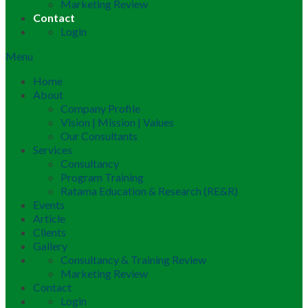
Marketing Review
Contact
Login
Menu
Home
About
Company Profile
Vision | Mission | Values
Our Consultants
Services
Consultancy
Program Training
Ratama Education & Research (RE&R)
Events
Article
Clients
Gallery
Consultancy & Training Review
Marketing Review
Contact
Login