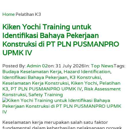
Home
Pelatihan K3
Kiken Yochi Training untuk
Identifikasi Bahaya Pekerjaan
Konstruksi di PT PLN PUSMANPRO
UPMK IV
Posted By:
Admin 02
on:
31 July 2026
In:
Top News
Tags:
Budaya Keselamatan Kerja
,
Hazard Identification
,
Identifikasi Bahaya Pekerjaan
,
K3 Konstruksi
,
Keselamatan Kerja Konstruksi
,
Kiken Yochi
,
Pelatihan
K3
,
PT PLN PUSMANPRO UPMK IV
,
Risk Assessment
Konstruksi
,
Safety Training
Keselamatan kerja merupakan salah satu faktor
fundamental dalam keberhasilan pelaksanaan proyek