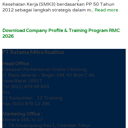
Kesehatan Kerja (SMK3) berdasarkan PP 50 Tahun
2012 sebagai langkah strategis dalam m...
Read more
Download Company Profile & Training Program RMC
2026
PT Ratama Mitra Kualitas
Head Office :
Kawasan Perkantoran Graha Cibinong
Jl. Raya Jakarta – Bogor KM. 43 Blok C 8A
Jawa Barat 16917
Tel. (021) 879 09 839
Ext.
11 Konsultasi 12 Training
Fax. (021) 879 12 296
Marketing Office :
Menara 165, lv. 17
Jl. TB Simatupang Kav.1, Cilandak Timur