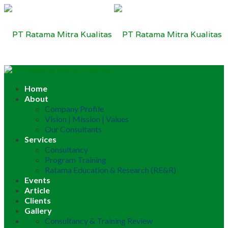
Home
About
Company Profile
Vision | Mission | Values
Our Consultants
Services
Consultancy
Program Training
Ratama Education & Research (RE&R)
Events
Article
Clients
Gallery
Consultancy & Training Review