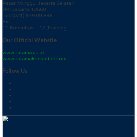
Pasar Minggu, Jakarta Selatan
DKI Jakarta 12560
Tel. (021) 879 09 838
Ext.
11 Konsultasi 12 Training
Our Official Website
www.ratama.co.id
www.ratamakonsultan.com
Follow Us