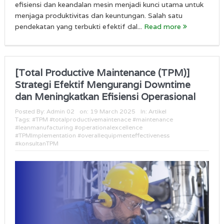
efisiensi dan keandalan mesin menjadi kunci utama untuk
menjaga produktivitas dan keuntungan. Salah satu
pendekatan yang terbukti efektif dal...
Read more
[Total Productive Maintenance (TPM)]
Strategi Efektif Mengurangi Downtime
dan Meningkatkan Efisiensi Operasional
Posted By:
Admin 02
on:
19 March 2025
In:
Artikel
Tags:
#TPM #totalproductivemaintenace #maintenance
#leanmanufacturing #operationalexcellence
#TPMImplementation #overallequipmenteffectiveness
#konsultanTPM