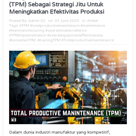
(TPM) Sebagai Strategi Jitu Untuk
Meningkatkan Efektivitas Produksi
Posted By:
Admin 02
on:
03 June 2025
In:
Artikel
Tags:
#TPM #totalproductivemaintenace #maintenance
#leanmanufacturing #operationalexcellence
#TPMImplementation #overallequipmenteffectiveness
#konsultanTPM
,
#trainingTPM #Totalproductivemaintenance
Dalam dunia industri manufaktur yang kompetitif,