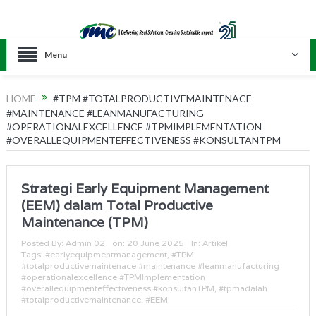
Menu
HOME
#TPM #TOTALPRODUCTIVEMAINTENACE
#MAINTENANCE #LEANMANUFACTURING
#OPERATIONALEXCELLENCE #TPMIMPLEMENTATION
#OVERALLEQUIPMENTEFFECTIVENESS #KONSULTANTPM
Strategi Early Equipment Management
(EEM) dalam Total Productive
Maintenance (TPM)
Posted By:
Admin 02
on:
20 June 2025
In:
Artikel
Tags:
#earlyequipmentmanagement
,
#TPM
#totalproductivemaintenace #maintenance #leanmanufacturing
#operationalexcellence #TPMImplementation
#overallequipmenteffectiveness #konsultanTPM
,
#tpmadalah
#totalproductivemaintenance. #EEM