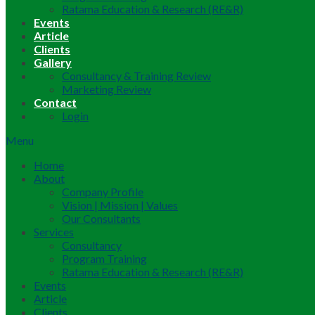
Ratama Education & Research (RE&R)
Events
Article
Clients
Gallery
Consultancy & Training Review
Marketing Review
Contact
Login
Menu
Home
About
Company Profile
Vision | Mission | Values
Our Consultants
Services
Consultancy
Program Training
Ratama Education & Research (RE&R)
Events
Article
Clients