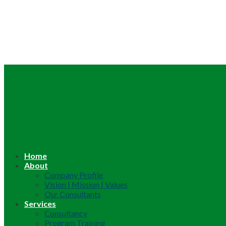
Home
About
Company Profile
Vision | Mission | Values
Our Consultants
Services
Consultancy
Program Training