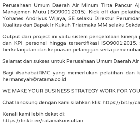
Perusahaan Umum Daerah Air Minum Tirta Pancur Aji 
Manajemen Mutu (ISO9001:2015). Kick off dan pelatiha
Yohanes Andriyus Wijaya, SE selaku Direktur Perumda
Kualitas dan Bapak Ir Kukuh Triatmaka MM selaku Sekd
Output dari project ini yaitu sistem pengelolaan kiner
dan KPI personel hingga tersertifikasi ISO9001:2015
berkelanjutan dan kepuasan pelanggan serta pemenuhan
Selamat dan sukses untuk Perusahaan Umum Daerah Air 
Bagi #sahabatRMC yang memerlukan pelatihan dan ko
hermansyah@ratama.co.id
WE MAKE YOUR BUSINESS STRATEGY WORK FOR YO
Chat langsung dengan kami silahkan klik: https://bit.ly/c
Kenali kami lebih dekat di:
https://linktr.ee/ratamakonsultan