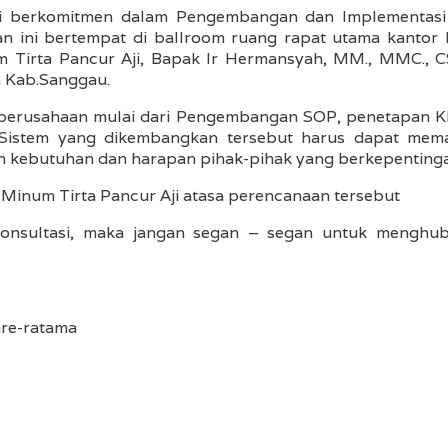
berkomitmen dalam Pengembangan dan Implementasi KP
n ini bertempat di ballroom ruang rapat utama kantor b
m Tirta Pancur Aji, Bapak Ir Hermansyah, MM., MMC., C
a Kab.Sanggau.
ja perusahaan mulai dari Pengembangan SOP, penetapan K
. Sistem yang dikembangkan tersebut harus dapat mem
 kebutuhan dan harapan pihak-pihak yang berkepenting
Minum Tirta Pancur Aji atasa perencanaan tersebut
nsultasi, maka jangan segan – segan untuk menghubun
U
are-ratama