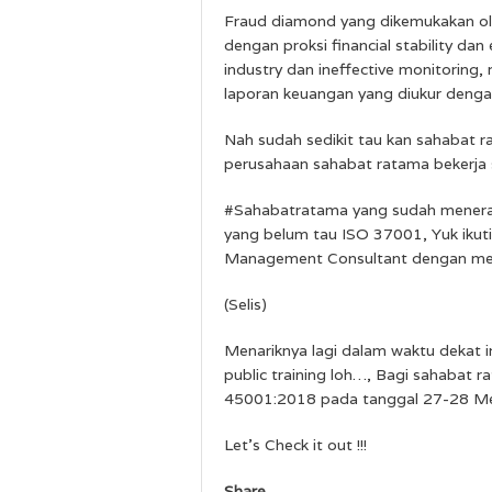
Fraud diamond yang dikemukakan ol
dengan proksi financial stability da
industry dan ineffective monitoring,
laporan keuangan yang diukur deng
Nah sudah sedikit tau kan sahabat 
perusahaan sahabat ratama bekerja
#Sahabatratama yang sudah mener
yang belum tau ISO 37001, Yuk ikut
Management Consultant dengan me
(Selis)
Menariknya lagi dalam waktu dekat
public training loh…,
Bagi sahabat ra
45001:2018 pada tanggal 27-28 Mei 2
Let’s Check it out !!!
Share