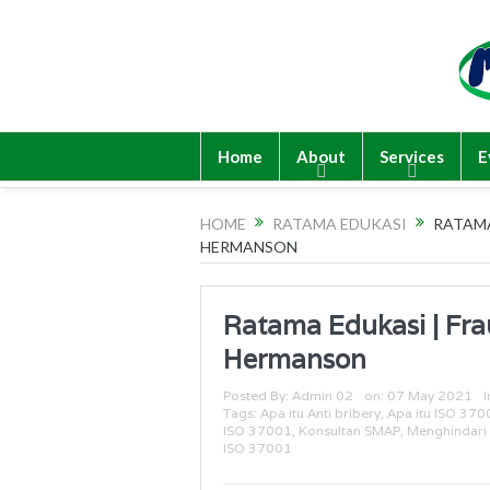
Home
About
Services
E
HOME
RATAMA EDUKASI
RATAMA
HERMANSON
Ratama Edukasi | Fr
Hermanson
Posted By:
Admin 02
on:
07 May 2021
I
Tags:
Apa itu Anti bribery
,
Apa itu ISO 370
ISO 37001
,
Konsultan SMAP
,
Menghindari 
ISO 37001