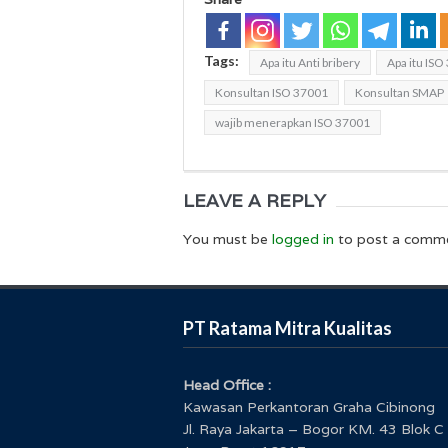
Tags:
Apa itu Anti bribery
Apa itu ISO
Konsultan ISO 37001
Konsultan SMAP
wajib menerapkan ISO 37001
LEAVE A REPLY
You must be
logged in
to post a comm
PT Ratama Mitra Kualitas
Head Office :
Kawasan Perkantoran Graha Cibinong
Jl. Raya Jakarta – Bogor KM. 43 Blok C