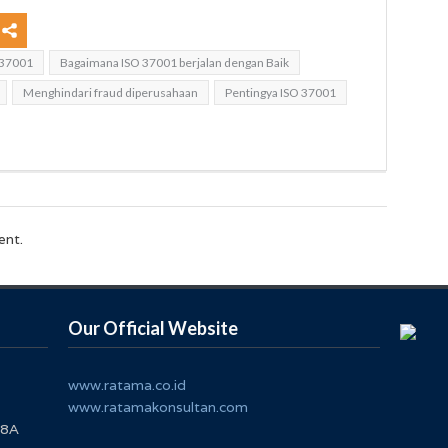
 37001
Bagaimana ISO 37001 berjalan dengan Baik
Menghindari fraud diperusahaan
Pentingya ISO 37001
ent.
Our Official Website
www.ratama.co.id
www.ratamakonsultan.com
 8A