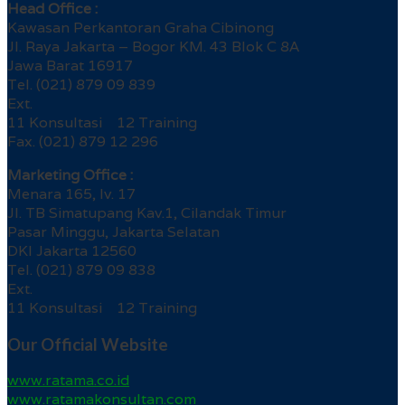
Head Office :
Kawasan Perkantoran Graha Cibinong
Jl. Raya Jakarta – Bogor KM. 43 Blok C 8A
Jawa Barat 16917
Tel. (021) 879 09 839
Ext.
11 Konsultasi 12 Training
Fax. (021) 879 12 296
Marketing Office :
Menara 165, lv. 17
Jl. TB Simatupang Kav.1, Cilandak Timur
Pasar Minggu, Jakarta Selatan
DKI Jakarta 12560
Tel. (021) 879 09 838
Ext.
11 Konsultasi 12 Training
Our Official Website
www.ratama.co.id
www.ratamakonsultan.com