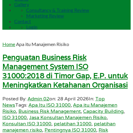
Gallery
Consultancy & Training Review
Marketing Review
Contact
Login
Home
Apa itu Manajemen Risiko
Penguatan Business Risk
Management System ISO
31000:2018 di Timor Gap, E.P. untuk
Meningkatkan Ketahanan Organisasi
Posted By:
Admin 02
on:
28 April 2026
In:
Top
News
Tags:
Apa Itu ISO 31000
,
Apa itu Manajemen
Risiko
,
Business Risk Management
,
Capacity Building
,
ISO 31000
,
Jasa Konsultan Manajemen Risiko
,
Konsultan ISO 31000
,
pelatihan 31000
,
pelatihan
manajemen risiko
,
Pentingnya ISO 31000
,
Risk