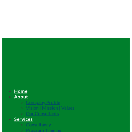
Home
About
Company Profile
Vision | Mission | Values
Our Consultants
Services
Consultancy
Program Training