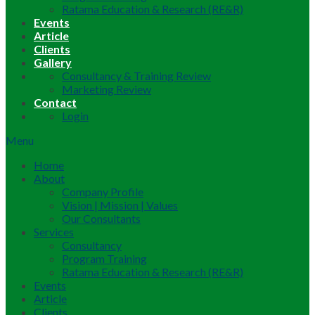
Ratama Education & Research (RE&R)
Events
Article
Clients
Gallery
Consultancy & Training Review
Marketing Review
Contact
Login
Menu
Home
About
Company Profile
Vision | Mission | Values
Our Consultants
Services
Consultancy
Program Training
Ratama Education & Research (RE&R)
Events
Article
Clients