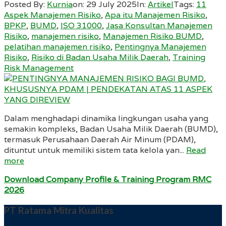
Posted By:
Kurnia
on:
29 July 2025
In:
Artikel
Tags:
11
Aspek Manajemen Risiko
,
Apa itu Manajemen Risiko
,
BPKP
,
BUMD
,
ISO 31000
,
Jasa Konsultan Manajemen
Risiko
,
manajemen risiko
,
Manajemen Risiko BUMD
,
pelatihan manajemen risiko
,
Pentingnya Manajemen
Risiko
,
Risiko di Badan Usaha Milik Daerah
,
Training
Risk Management
Dalam menghadapi dinamika lingkungan usaha yang
semakin kompleks, Badan Usaha Milik Daerah (BUMD),
termasuk Perusahaan Daerah Air Minum (PDAM),
dituntut untuk memiliki sistem tata kelola yan...
Read
more
Download Company Profile & Training Program RMC
2026
PT Ratama Mitra Kualitas