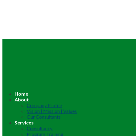
Home
About
Company Profile
Vision | Mission | Values
Our Consultants
Services
Consultancy
Program Training