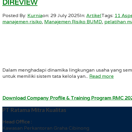
DIREVIEW
Posted By:
Kurnia
on:
29 July 2025
In:
Artikel
Tags:
11 Asp
manajemen risiko
,
Manajemen Risiko BUMD
,
pelatihan m
Dalam menghadapi dinamika lingkungan usaha yang sema
untuk memiliki sistem tata kelola yan...
Read more
Download Company Profile & Training Program RMC 20
PT Ratama Mitra Kualitas
Head Office :
Kawasan Perkantoran Graha Cibinong