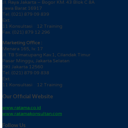
Jl. Raya Jakarta – Bogor KM. 43 Blok C 8A
Jawa Barat 16917
Tel. (021) 879 09 839
Ext.
11 Konsultasi 12 Training
Fax. (021) 879 12 296
Marketing Office :
Menara 165, lv. 17
Jl. TB Simatupang Kav.1, Cilandak Timur
Pasar Minggu, Jakarta Selatan
DKI Jakarta 12560
Tel. (021) 879 09 838
Ext.
11 Konsultasi 12 Training
Our Official Website
www.ratama.co.id
www.ratamakonsultan.com
Follow Us