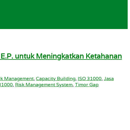
 E.P. untuk Meningkatkan Ketahanan
isk Management
,
Capacity Building
,
ISO 31000
,
Jasa
 31000
,
Risk Management System
,
Timor Gap