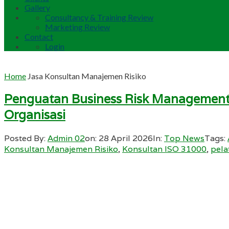
Gallery
Consultancy & Training Review
Marketing Review
Contact
Login
Home
Jasa Konsultan Manajemen Risiko
Penguatan Business Risk Management
Organisasi
Posted By:
Admin 02
on:
28 April 2026
In:
Top News
Tags:
Konsultan Manajemen Risiko
,
Konsultan ISO 31000
,
pela