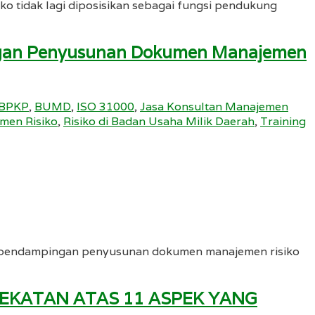
o tidak lagi diposisikan sebagai fungsi pendukung
ingan Penyusunan Dokumen Manajemen
BPKP
,
BUMD
,
ISO 31000
,
Jasa Konsultan Manajemen
men Risiko
,
Risiko di Badan Usaha Milik Daerah
,
Training
dan pendampingan penyusunan dokumen manajemen risiko
EKATAN ATAS 11 ASPEK YANG