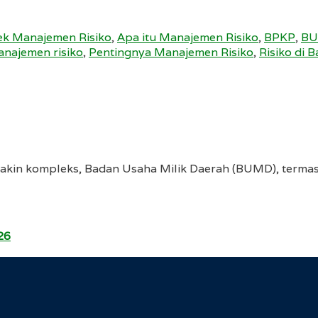
ek Manajemen Risiko
,
Apa itu Manajemen Risiko
,
BPKP
,
B
anajemen risiko
,
Pentingnya Manajemen Risiko
,
Risiko di 
kin kompleks, Badan Usaha Milik Daerah (BUMD), termas
26