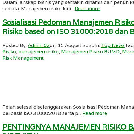
Dalam lanskap bisnis yang semakin dinamis dan penuh ke
semata. Manajemen risiko kini...
Read more
Sosialisasi Pedoman Manajemen Ris
Risiko based on ISO 31000:2018 dan 
Posted By:
Admin 02
on:
15 August 2025
In:
Top News
Tag
Risiko
,
manajemen risiko
,
Manajemen Risiko BUMD
,
Manr
Risk Management
Telah selesai diselenggarakan Sosialisasi Pedoman Ma
berbasis ISO 31000:2018 serta p...
Read more
PENTINGNYA MANAJEMEN RISIKO B