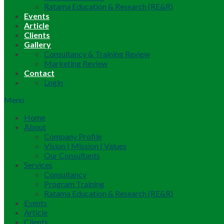
Ratama Education & Research (RE&R)
Events
Article
Clients
Gallery
Consultancy & Training Review
Marketing Review
Contact
Login
Menu
Home
About
Company Profile
Vision | Mission | Values
Our Consultants
Services
Consultancy
Program Training
Ratama Education & Research (RE&R)
Events
Article
Clients