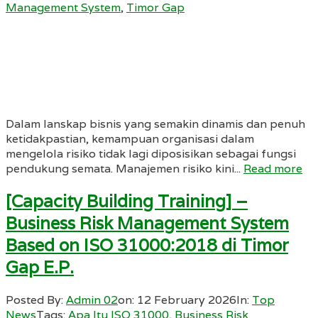
Management System
,
Timor Gap
Dalam lanskap bisnis yang semakin dinamis dan penuh
ketidakpastian, kemampuan organisasi dalam
mengelola risiko tidak lagi diposisikan sebagai fungsi
pendukung semata. Manajemen risiko kini...
Read more
[Capacity Building Training] –
Business Risk Management System
Based on ISO 31000:2018 di Timor
Gap E.P.
Posted By:
Admin 02
on:
12 February 2026
In:
Top
News
Tags:
Apa Itu ISO 31000
,
Business Risk