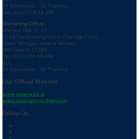
11 Konsultasi 12 Training
Fax. (021) 879 12 296
Marketing Office :
Menara 165, lv. 17
Jl. TB Simatupang Kav.1, Cilandak Timur
Pasar Minggu, Jakarta Selatan
DKI Jakarta 12560
Tel. (021) 879 09 838
Ext.
11 Konsultasi 12 Training
Our Official Website
www.ratama.co.id
www.ratamakonsultan.com
Follow Us