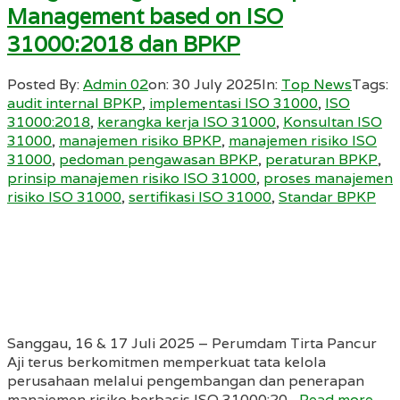
Management based on ISO
31000:2018 dan BPKP
Posted By:
Admin 02
on:
30 July 2025
In:
Top News
Tags:
audit internal BPKP
,
implementasi ISO 31000
,
ISO
31000:2018
,
kerangka kerja ISO 31000
,
Konsultan ISO
31000
,
manajemen risiko BPKP
,
manajemen risiko ISO
31000
,
pedoman pengawasan BPKP
,
peraturan BPKP
,
prinsip manajemen risiko ISO 31000
,
proses manajemen
risiko ISO 31000
,
sertifikasi ISO 31000
,
Standar BPKP
Sanggau, 16 & 17 Juli 2025 – Perumdam Tirta Pancur
Aji terus berkomitmen memperkuat tata kelola
perusahaan melalui pengembangan dan penerapan
manajemen risiko berbasis ISO 31000:20...
Read more