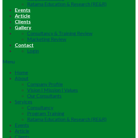
Ratama Education & Research (RE&R)
Events
Article
Clients
Gallery
Consultancy & Training Review
Marketing Review
Contact
Login
Menu
Home
About
Company Profile
Vision | Mission | Values
Our Consultants
Services
Consultancy
Program Training
Ratama Education & Research (RE&R)
Events
Article
Clients