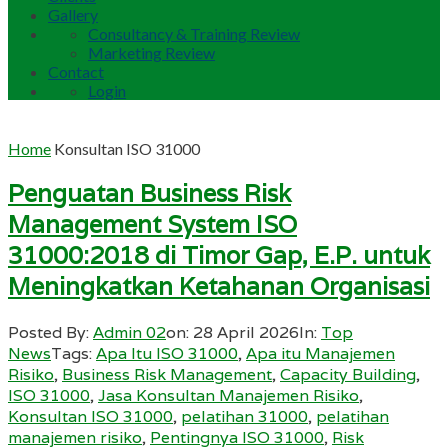
Gallery
Consultancy & Training Review
Marketing Review
Contact
Login
Home
Konsultan ISO 31000
Penguatan Business Risk
Management System ISO
31000:2018 di Timor Gap, E.P. untuk
Meningkatkan Ketahanan Organisasi
Posted By:
Admin 02
on:
28 April 2026
In:
Top
News
Tags:
Apa Itu ISO 31000
,
Apa itu Manajemen
Risiko
,
Business Risk Management
,
Capacity Building
,
ISO 31000
,
Jasa Konsultan Manajemen Risiko
,
Konsultan ISO 31000
,
pelatihan 31000
,
pelatihan
manajemen risiko
,
Pentingnya ISO 31000
,
Risk