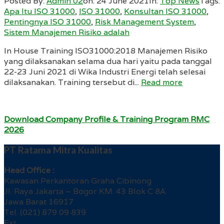
Posted By:
Admin 02
on:
24 June 2021
In:
Top News
Tags:
Apa Itu ISO 31000
,
ISO 31000
,
Konsultan ISO 31000
,
Pentingnya ISO 31000
,
Risk Management System
,
Sistem Manajemen Risiko adalah
In House Training ISO31000:2018 Manajemen Risiko
yang dilaksanakan selama dua hari yaitu pada tanggal
22-23 Juni 2021 di Wika Industri Energi telah selesai
dilaksanakan. Training tersebut di...
Read more
Download Company Profile & Training Program RMC
2026
PT Ratama Mitra Kualitas
Head Office :
Kawasan Perkantoran Graha Cibinong
Jl. Raya Jakarta – Bogor KM. 43 Blok C 8A
Jawa Barat 16917
Tel. (021) 879 09 839
Ext.