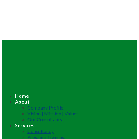
Home
About
Company Profile
Vision | Mission | Values
Our Consultants
Services
Consultancy
Program Training