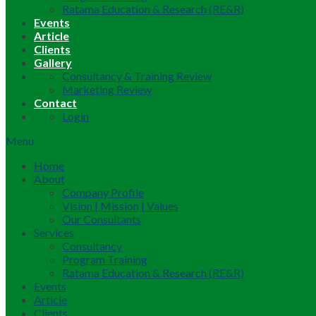
Ratama Education & Research (RE&R)
Events
Article
Clients
Gallery
Consultancy & Training Review
Marketing Review
Contact
Login
Menu
Home
About
Company Profile
Vision | Mission | Values
Our Consultants
Services
Consultancy
Program Training
Ratama Education & Research (RE&R)
Events
Article
Clients