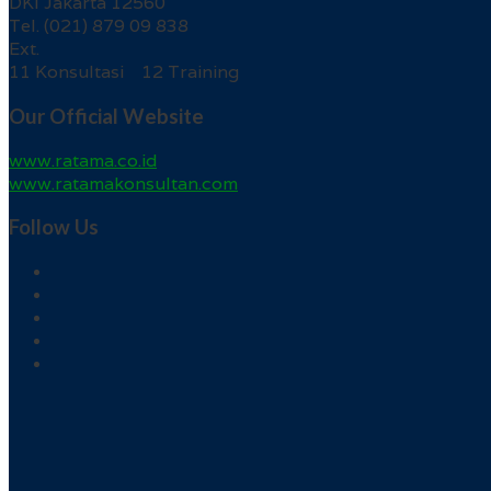
DKI Jakarta 12560
Tel. (021) 879 09 838
Ext.
11 Konsultasi 12 Training
Our Official Website
www.ratama.co.id
www.ratamakonsultan.com
Follow Us