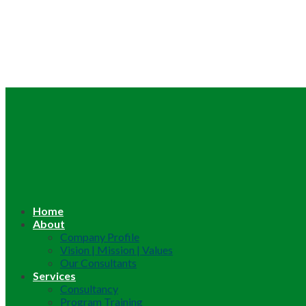
Home
About
Company Profile
Vision | Mission | Values
Our Consultants
Services
Consultancy
Program Training