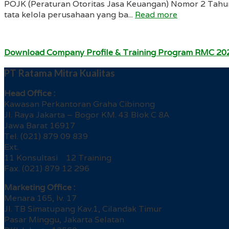
POJK (Peraturan Otoritas Jasa Keuangan) Nomor 2 Tahun
tata kelola perusahaan yang ba...
Read more
Download Company Profile & Training Program RMC 20
PT Ratama Mitra Kualitas
Head Office :
Kawasan Perkantoran Graha Cibinong
Jl. Raya Jakarta – Bogor KM. 43 Blok C 8A
Jawa Barat 16917
Tel. (021) 879 09 839
Ext.
11 Konsultasi 12 Training
Fax. (021) 879 12 296
Marketing Office :
Menara 165, lv. 17
Jl. TB Simatupang Kav.1, Cilandak Timur
Pasar Minggu, Jakarta Selatan