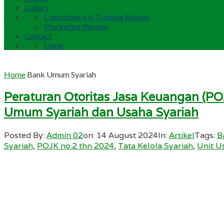
Gallery
Consultancy & Training Review
Marketing Review
Contact
Login
Home
Bank Umum Syariah
Peraturan Otoritas Jasa Keuangan (P
Umum Syariah dan Usaha Syariah
Posted By:
Admin 02
on:
14 August 2024
In:
Artikel
Tags:
B
Syariah
,
POJK no.2 thn 2024
,
Tata Kelola Syariah
,
Unit U