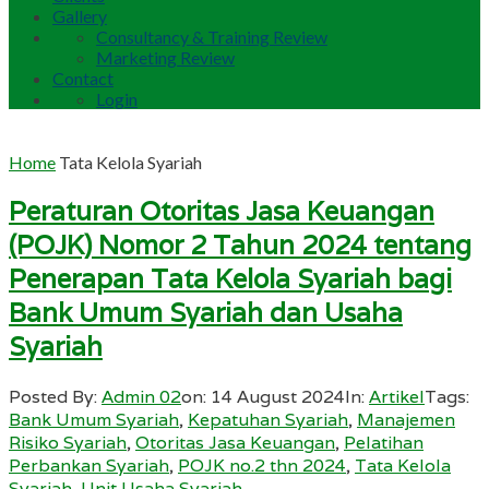
Gallery
Consultancy & Training Review
Marketing Review
Contact
Login
Home
Tata Kelola Syariah
Peraturan Otoritas Jasa Keuangan
(POJK) Nomor 2 Tahun 2024 tentang
Penerapan Tata Kelola Syariah bagi
Bank Umum Syariah dan Usaha
Syariah
Posted By:
Admin 02
on:
14 August 2024
In:
Artikel
Tags:
Bank Umum Syariah
,
Kepatuhan Syariah
,
Manajemen
Risiko Syariah
,
Otoritas Jasa Keuangan
,
Pelatihan
Perbankan Syariah
,
POJK no.2 thn 2024
,
Tata Kelola
Syariah
,
Unit Usaha Syariah