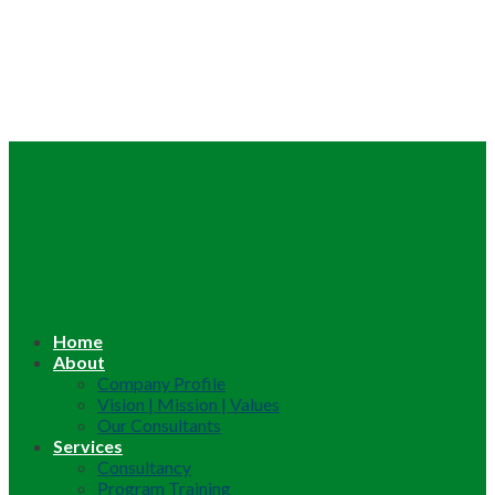
Home
About
Company Profile
Vision | Mission | Values
Our Consultants
Services
Consultancy
Program Training