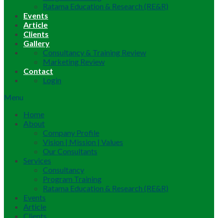
Ratama Education & Research (RE&R)
Events
Article
Clients
Gallery
Consultancy & Training Review
Marketing Review
Contact
Login
Menu
Home
About
Company Profile
Vision | Mission | Values
Our Consultants
Services
Consultancy
Program Training
Ratama Education & Research (RE&R)
Events
Article
Clients