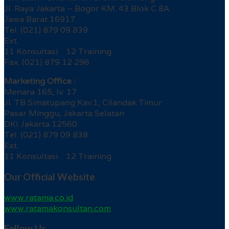
Jl. Raya Jakarta – Bogor KM. 43 Blok C 8A
Jawa Barat 16917
Tel. (021) 879 09 839
Ext.
11 Konsultasi 12 Training
Fax. (021) 879 12 296
Marketing Office :
Menara 165, lv. 17
Jl. TB Simatupang Kav.1, Cilandak Timur
Pasar Minggu, Jakarta Selatan
DKI Jakarta 12560
Tel. (021) 879 09 838
Ext.
11 Konsultasi 12 Training
Our Official Website
www.ratama.co.id
www.ratamakonsultan.com
Follow Us