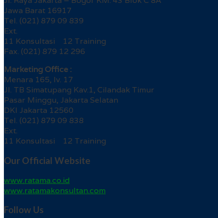
Jl. Raya Jakarta – Bogor KM. 43 Blok C 8A
Jawa Barat 16917
Tel. (021) 879 09 839
Ext.
11 Konsultasi 12 Training
Fax. (021) 879 12 296
Marketing Office :
Menara 165, lv. 17
Jl. TB Simatupang Kav.1, Cilandak Timur
Pasar Minggu, Jakarta Selatan
DKI Jakarta 12560
Tel. (021) 879 09 838
Ext.
11 Konsultasi 12 Training
Our Official Website
www.ratama.co.id
www.ratamakonsultan.com
Follow Us