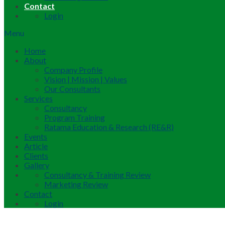
Contact
Login
Menu
Home
About
Company Profile
Vision | Mission | Values
Our Consultants
Services
Consultancy
Program Training
Ratama Education & Research (RE&R)
Events
Article
Clients
Gallery
Consultancy & Training Review
Marketing Review
Contact
Login