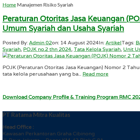
Home
Manajemen Risiko Syariah
Peraturan Otoritas Jasa Keuangan (P
Umum Syariah dan Usaha Syariah
Posted By:
Admin 02
on:
14 August 2024
In:
Artikel
Tags:
B
Syariah
,
POJK no.2 thn 2024
,
Tata Kelola Syariah
,
Unit U
POJK (Peraturan Otoritas Jasa Keuangan) Nomor 2 Tahun
tata kelola perusahaan yang ba...
Read more
Download Company Profile & Training Program RMC 20
PT Ratama Mitra Kualitas
Head Office :
Kawasan Perkantoran Graha Cibinong