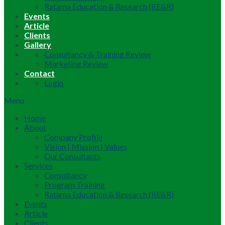
Ratama Education & Research (RE&R)
Events
Article
Clients
Gallery
Consultancy & Training Review
Marketing Review
Contact
Login
Menu
Home
About
Company Profile
Vision | Mission | Values
Our Consultants
Services
Consultancy
Program Training
Ratama Education & Research (RE&R)
Events
Article
Clients