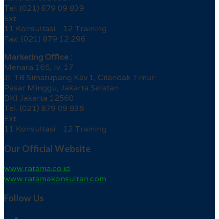
Tel. (021) 879 09 839
Ext.
11 Konsultasi 12 Training
Fax. (021) 879 12 296
Marketing Office :
Menara 165, lv. 17
Jl. TB Simatupang Kav.1, Cilandak Timur
Pasar Minggu, Jakarta Selatan
DKI Jakarta 12560
Tel. (021) 879 09 838
Ext.
11 Konsultasi 12 Training
Our Official Website
www.ratama.co.id
www.ratamakonsultan.com
Follow Us