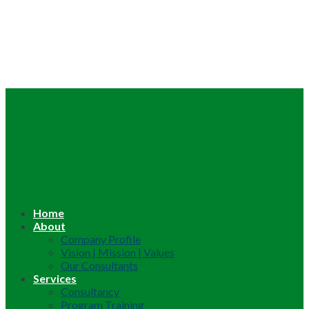
Home
About
Company Profile
Vision | Mission | Values
Our Consultants
Services
Consultancy
Program Training