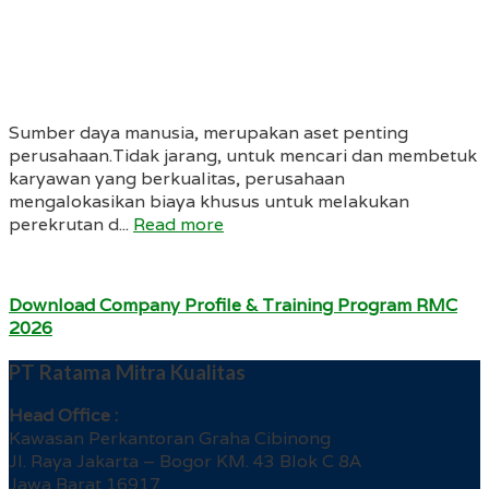
Sumber daya manusia, merupakan aset penting
perusahaan.Tidak jarang, untuk mencari dan membetuk
karyawan yang berkualitas, perusahaan
mengalokasikan biaya khusus untuk melakukan
perekrutan d...
Read more
Download Company Profile & Training Program RMC
2026
PT Ratama Mitra Kualitas
Head Office :
Kawasan Perkantoran Graha Cibinong
Jl. Raya Jakarta – Bogor KM. 43 Blok C 8A
Jawa Barat 16917