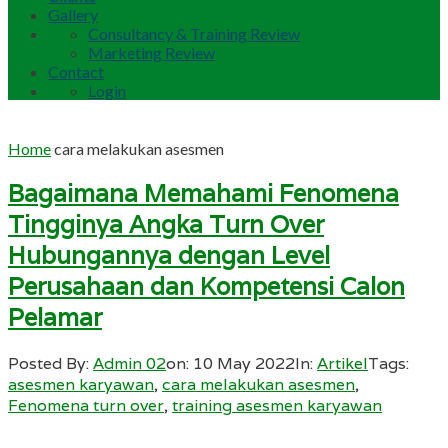
Gallery
Consultancy & Training Review
Marketing Review
Contact
Login
Home
cara melakukan asesmen
Bagaimana Memahami Fenomena
Tingginya Angka Turn Over
Hubungannya dengan Level
Perusahaan dan Kompetensi Calon
Pelamar
Posted By:
Admin 02
on:
10 May 2022
In:
Artikel
Tags:
asesmen karyawan
,
cara melakukan asesmen
,
Fenomena turn over
,
training asesmen karyawan