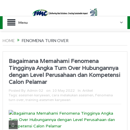
Menu
HOME
FENOMENA TURN OVER
Bagaimana Memahami Fenomena
Tingginya Angka Turn Over Hubungannya
dengan Level Perusahaan dan Kompetensi
Calon Pelamar
Posted By:
Admin 02
on:
10 May 2022
In:
Artikel
Tags:
asesmen karyawan
,
cara melakukan asesmen
,
Fenomena
turn over
,
training asesmen karyawan