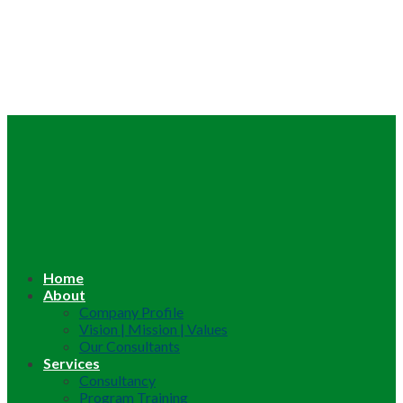
Home
About
Company Profile
Vision | Mission | Values
Our Consultants
Services
Consultancy
Program Training