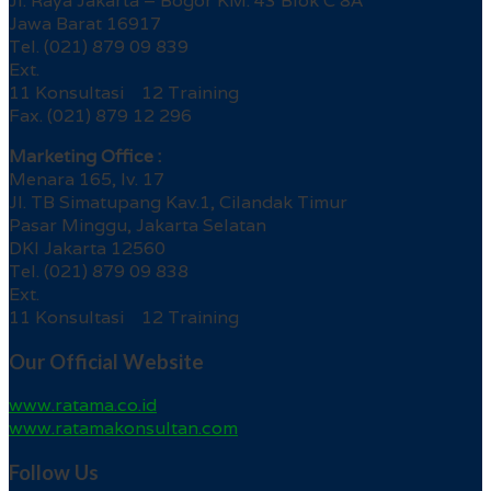
Jl. Raya Jakarta – Bogor KM. 43 Blok C 8A
Jawa Barat 16917
Tel. (021) 879 09 839
Ext.
11 Konsultasi 12 Training
Fax. (021) 879 12 296
Marketing Office :
Menara 165, lv. 17
Jl. TB Simatupang Kav.1, Cilandak Timur
Pasar Minggu, Jakarta Selatan
DKI Jakarta 12560
Tel. (021) 879 09 838
Ext.
11 Konsultasi 12 Training
Our Official Website
www.ratama.co.id
www.ratamakonsultan.com
Follow Us