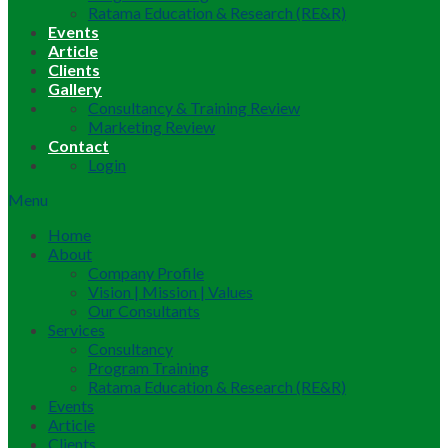
Ratama Education & Research (RE&R)
Events
Article
Clients
Gallery
Consultancy & Training Review
Marketing Review
Contact
Login
Menu
Home
About
Company Profile
Vision | Mission | Values
Our Consultants
Services
Consultancy
Program Training
Ratama Education & Research (RE&R)
Events
Article
Clients