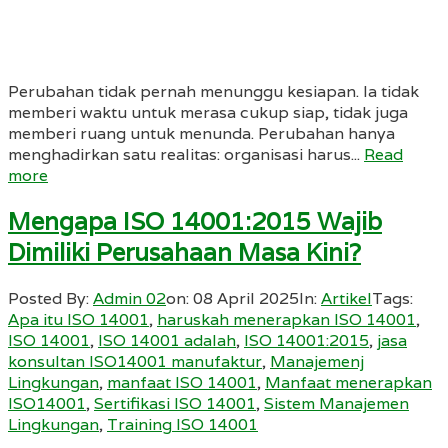
Perubahan tidak pernah menunggu kesiapan. Ia tidak
memberi waktu untuk merasa cukup siap, tidak juga
memberi ruang untuk menunda. Perubahan hanya
menghadirkan satu realitas: organisasi harus...
Read
more
Mengapa ISO 14001:2015 Wajib
Dimiliki Perusahaan Masa Kini?
Posted By:
Admin 02
on:
08 April 2025
In:
Artikel
Tags:
Apa itu ISO 14001
,
haruskah menerapkan ISO 14001
,
ISO 14001
,
ISO 14001 adalah
,
ISO 14001:2015
,
jasa
konsultan ISO14001 manufaktur
,
Manajemenj
Lingkungan
,
manfaat ISO 14001
,
Manfaat menerapkan
ISO14001
,
Sertifikasi ISO 14001
,
Sistem Manajemen
Lingkungan
,
Training ISO 14001