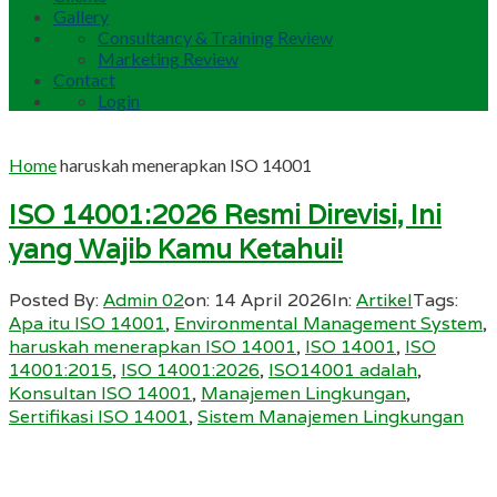
Gallery
Consultancy & Training Review
Marketing Review
Contact
Login
Home
haruskah menerapkan ISO 14001
ISO 14001:2026 Resmi Direvisi, Ini
yang Wajib Kamu Ketahui!
Posted By:
Admin 02
on:
14 April 2026
In:
Artikel
Tags:
Apa itu ISO 14001
,
Environmental Management System
,
haruskah menerapkan ISO 14001
,
ISO 14001
,
ISO
14001:2015
,
ISO 14001:2026
,
ISO14001 adalah
,
Konsultan ISO 14001
,
Manajemen Lingkungan
,
Sertifikasi ISO 14001
,
Sistem Manajemen Lingkungan