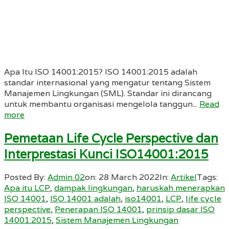
Apa Itu ISO 14001:2015? ISO 14001:2015 adalah
standar internasional yang mengatur tentang Sistem
Manajemen Lingkungan (SML). Standar ini dirancang
untuk membantu organisasi mengelola tanggun...
Read
more
Pemetaan Life Cycle Perspective dan
Interprestasi Kunci ISO14001:2015
Posted By:
Admin 02
on:
28 March 2022
In:
Artikel
Tags:
Apa itu LCP
,
dampak lingkungan
,
haruskah menerapkan
ISO 14001
,
ISO 14001 adalah
,
iso14001
,
LCP
,
life cycle
perspective
,
Penerapan ISO 14001
,
prinsip dasar ISO
14001:2015
,
Sistem Manajemen Lingkungan