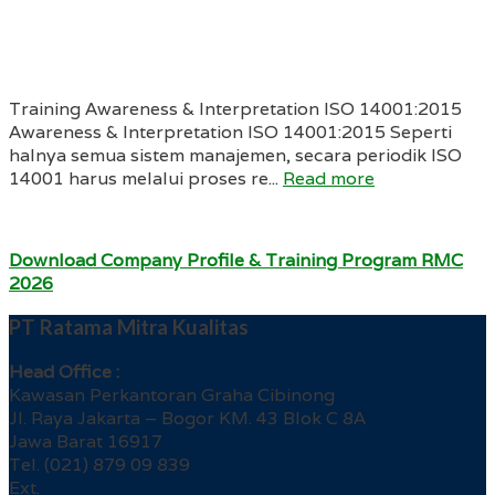
Training Awareness & Interpretation ISO 14001:2015
Awareness & Interpretation ISO 14001:2015 Seperti
halnya semua sistem manajemen, secara periodik ISO
14001 harus melalui proses re...
Read more
Download Company Profile & Training Program RMC
2026
PT Ratama Mitra Kualitas
Head Office :
Kawasan Perkantoran Graha Cibinong
Jl. Raya Jakarta – Bogor KM. 43 Blok C 8A
Jawa Barat 16917
Tel. (021) 879 09 839
Ext.