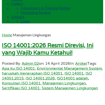
Gallery
Consultancy & Training Review
Marketing Review
Contact
Login
Home
Manajemen Lingkungan
ISO 14001:2026 Resmi Direvisi, Ini
yang Wajib Kamu Ketahui!
Posted By:
Admin 02
on:
14 April 2026
In:
Artikel
Tags:
Apa itu ISO 14001
,
Environmental Management System
,
haruskah menerapkan ISO 14001
,
ISO 14001
,
ISO
14001:2015
,
ISO 14001:2026
,
ISO14001 adalah
,
Konsultan ISO 14001
,
Manajemen Lingkungan
,
Sertifikasi ISO 14001
,
Sistem Manajemen Lingkungan