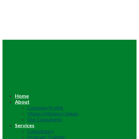
Home
About
Company Profile
Vision | Mission | Values
Our Consultants
Services
Consultancy
Program Training