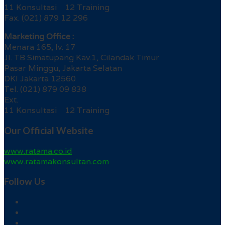
11 Konsultasi 12 Training
Fax. (021) 879 12 296
Marketing Office :
Menara 165, lv. 17
Jl. TB Simatupang Kav.1, Cilandak Timur
Pasar Minggu, Jakarta Selatan
DKI Jakarta 12560
Tel. (021) 879 09 838
Ext.
11 Konsultasi 12 Training
Our Official Website
www.ratama.co.id
www.ratamakonsultan.com
Follow Us