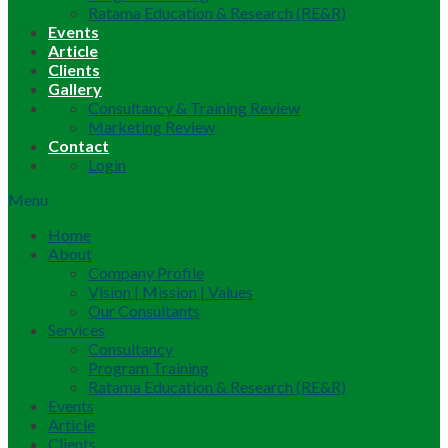
Ratama Education & Research (RE&R)
Events
Article
Clients
Gallery
Consultancy & Training Review
Marketing Review
Contact
Login
Menu
Home
About
Company Profile
Vision | Mission | Values
Our Consultants
Services
Consultancy
Program Training
Ratama Education & Research (RE&R)
Events
Article
Clients