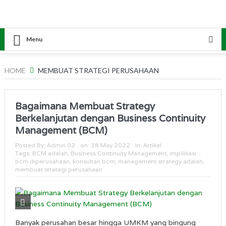
Menu
HOME
MEMBUAT STRATEGI PERUSAHAAN
Bagaimana Membuat Strategy
Berkelanjutan dengan Business Continuity
Management (BCM)
Posted By:
Admin 02
on:
18 May 2022
In:
Artikel
Tags:
BCM adalah
,
Business Continuity Management
,
impilikasi
bcm diperusahaan
,
konsultan bcm
,
management strategy adalah
,
membuat strategi perusahaan
Banyak perusahan besar hingga UMKM yang bingung