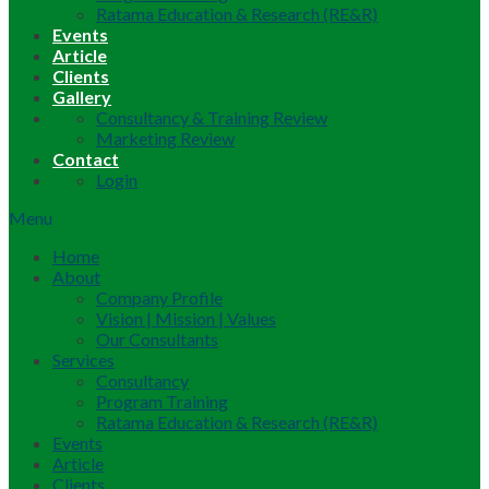
Ratama Education & Research (RE&R)
Events
Article
Clients
Gallery
Consultancy & Training Review
Marketing Review
Contact
Login
Menu
Home
About
Company Profile
Vision | Mission | Values
Our Consultants
Services
Consultancy
Program Training
Ratama Education & Research (RE&R)
Events
Article
Clients