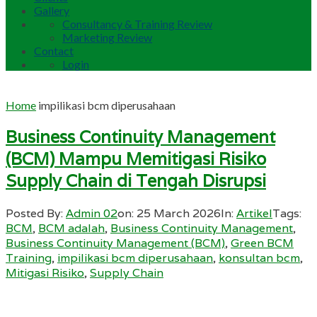
Gallery
Consultancy & Training Review
Marketing Review
Contact
Login
Home
impilikasi bcm diperusahaan
Business Continuity Management
(BCM) Mampu Memitigasi Risiko
Supply Chain di Tengah Disrupsi
Posted By:
Admin 02
on:
25 March 2026
In:
Artikel
Tags:
BCM
,
BCM adalah
,
Business Continuity Management
,
Business Continuity Management (BCM)
,
Green BCM
Training
,
impilikasi bcm diperusahaan
,
konsultan bcm
,
Mitigasi Risiko
,
Supply Chain