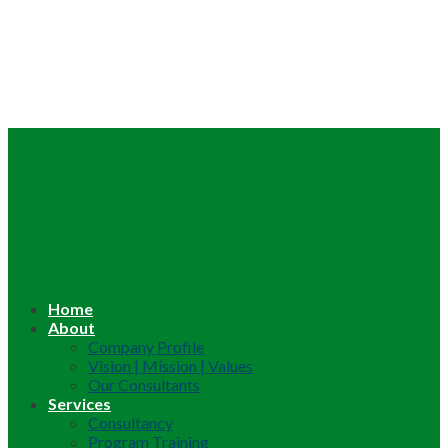
Home
About
Company Profile
Vision | Mission | Values
Our Consultants
Services
Consultancy
Program Training