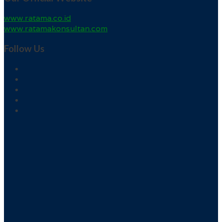
www.ratama.co.id
www.ratamakonsultan.com
Follow Us