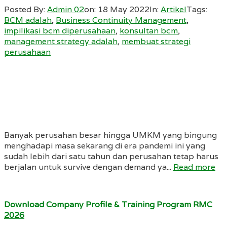
Posted By:
Admin 02
on:
18 May 2022
In:
Artikel
Tags:
BCM adalah
,
Business Continuity Management
,
impilikasi bcm diperusahaan
,
konsultan bcm
,
management strategy adalah
,
membuat strategi
perusahaan
Banyak perusahan besar hingga UMKM yang bingung
menghadapi masa sekarang di era pandemi ini yang
sudah lebih dari satu tahun dan perusahan tetap harus
berjalan untuk survive dengan demand ya...
Read more
Download Company Profile & Training Program RMC
2026