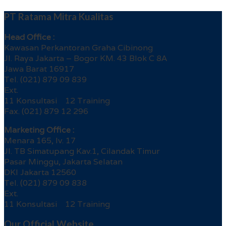
PT Ratama Mitra Kualitas
Head Office :
Kawasan Perkantoran Graha Cibinong
Jl. Raya Jakarta – Bogor KM. 43 Blok C 8A
Jawa Barat 16917
Tel. (021) 879 09 839
Ext.
11 Konsultasi 12 Training
Fax. (021) 879 12 296
Marketing Office :
Menara 165, lv. 17
Jl. TB Simatupang Kav.1, Cilandak Timur
Pasar Minggu, Jakarta Selatan
DKI Jakarta 12560
Tel. (021) 879 09 838
Ext.
11 Konsultasi 12 Training
Our Official Website