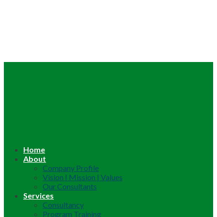
Home
About
Company Profile
Vision | Mission | Values
Our Consultants
Services
Consultancy
Program Training