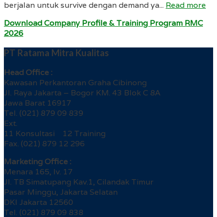
berjalan untuk survive dengan demand ya...
Read more
Download Company Profile & Training Program RMC
2026
PT Ratama Mitra Kualitas
Head Office :
Kawasan Perkantoran Graha Cibinong
Jl. Raya Jakarta – Bogor KM. 43 Blok C 8A
Jawa Barat 16917
Tel. (021) 879 09 839
Ext.
11 Konsultasi 12 Training
Fax. (021) 879 12 296
Marketing Office :
Menara 165, lv. 17
Jl. TB Simatupang Kav.1, Cilandak Timur
Pasar Minggu, Jakarta Selatan
DKI Jakarta 12560
Tel. (021) 879 09 838