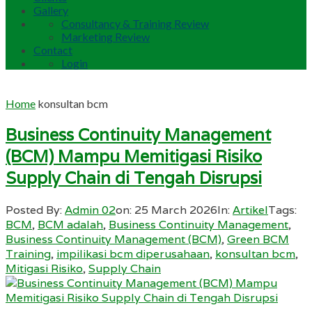
Gallery
Consultancy & Training Review
Marketing Review
Contact
Login
Home
konsultan bcm
Business Continuity Management
(BCM) Mampu Memitigasi Risiko
Supply Chain di Tengah Disrupsi
Posted By:
Admin 02
on:
25 March 2026
In:
Artikel
Tags:
BCM
,
BCM adalah
,
Business Continuity Management
,
Business Continuity Management (BCM)
,
Green BCM
Training
,
impilikasi bcm diperusahaan
,
konsultan bcm
,
Mitigasi Risiko
,
Supply Chain