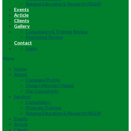
Ratama Education & Research (RE&R)
Events
Article
Clients
Gallery
Consultancy & Training Review
Marketing Review
Contact
Login
Menu
Home
About
Company Profile
Vision | Mission | Values
Our Consultants
Services
Consultancy
Program Training
Ratama Education & Research (RE&R)
Events
Article
Clients