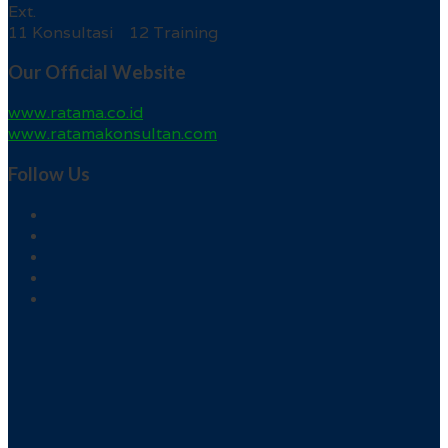
Ext.
11 Konsultasi 12 Training
Our Official Website
www.ratama.co.id
www.ratamakonsultan.com
Follow Us