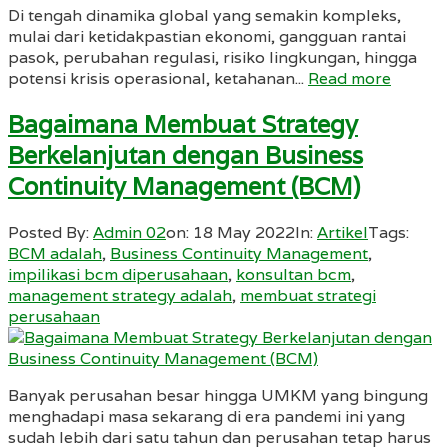
Di tengah dinamika global yang semakin kompleks,
mulai dari ketidakpastian ekonomi, gangguan rantai
pasok, perubahan regulasi, risiko lingkungan, hingga
potensi krisis operasional, ketahanan...
Read more
Bagaimana Membuat Strategy
Berkelanjutan dengan Business
Continuity Management (BCM)
Posted By:
Admin 02
on:
18 May 2022
In:
Artikel
Tags:
BCM adalah
,
Business Continuity Management
,
impilikasi bcm diperusahaan
,
konsultan bcm
,
management strategy adalah
,
membuat strategi
perusahaan
Banyak perusahan besar hingga UMKM yang bingung
menghadapi masa sekarang di era pandemi ini yang
sudah lebih dari satu tahun dan perusahan tetap harus