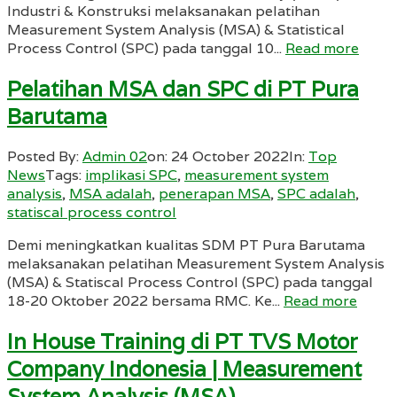
Industri & Konstruksi melaksanakan pelatihan
Measurement System Analysis (MSA) & Statistical
Process Control (SPC) pada tanggal 10...
Read more
Pelatihan MSA dan SPC di PT Pura
Barutama
Posted By:
Admin 02
on:
24 October 2022
In:
Top
News
Tags:
implikasi SPC
,
measurement system
analysis
,
MSA adalah
,
penerapan MSA
,
SPC adalah
,
statiscal process control
Demi meningkatkan kualitas SDM PT Pura Barutama
melaksanakan pelatihan Measurement System Analysis
(MSA) & Statiscal Process Control (SPC) pada tanggal
18-20 Oktober 2022 bersama RMC. Ke...
Read more
In House Training di PT TVS Motor
Company Indonesia | Measurement
System Analysis (MSA)