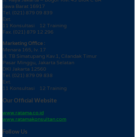
Jawa Barat 16917
Tel. (021) 879 09 839
Ext.
11 Konsultasi 12 Training
Fax. (021) 879 12 296
Marketing Office :
Menara 165, lv. 17
Jl. TB Simatupang Kav.1, Cilandak Timur
Pasar Minggu, Jakarta Selatan
DKI Jakarta 12560
Tel. (021) 879 09 838
Ext.
11 Konsultasi 12 Training
Our Official Website
www.ratama.co.id
www.ratamakonsultan.com
Follow Us