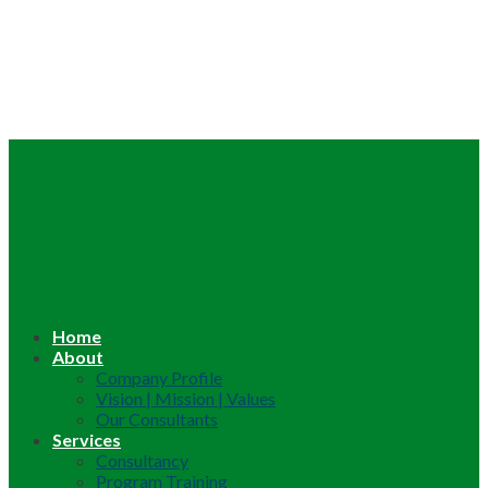
Home
About
Company Profile
Vision | Mission | Values
Our Consultants
Services
Consultancy
Program Training