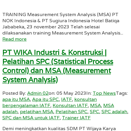
TRAINING Measurement System Analysis (MSA) PT
NOK Indonesia & PT Sugiura Indonesia Hotel Batiqa
Jababeka, 23 november 2023 Telah selesai
dilaksanakan training Measurement System Analysis...
Read more
PT WIKA Industri & Konstruksi |
Pelatihan SPC (Statistical Process
Control) dan MSA (Measurement
System Analysis)
Posted By:
Admin 02
on:
05 May 2023
In:
Top News
Tags:
apa itu MSA
,
Apa itu SPC
,
IATF
,
konsultan
berpengalaman IATF
,
Konsultan IATF
,
MSA
,
MSA
adalah
,
pelatihan MSA
,
Pelatihan SPC
,
SPC
,
SPC adalah
,
SPC dan MSA untuk IATF
,
Trainer IATF
Demi meningkatkan kualitas SDM PT Wijaya Karya