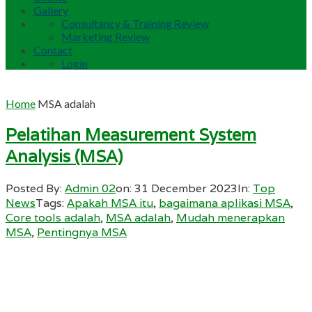
Gallery
Consultancy & Training Review
Marketing Review
Contact
Login
Home
MSA adalah
Pelatihan Measurement System
Analysis (MSA)
Posted By:
Admin 02
on:
31 December 2023
In:
Top
News
Tags:
Apakah MSA itu
,
bagaimana aplikasi MSA
,
Core tools adalah
,
MSA adalah
,
Mudah menerapkan
MSA
,
Pentingnya MSA