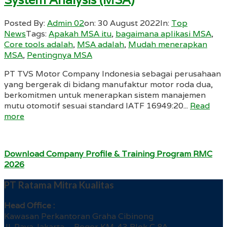
Posted By:
Admin 02
on:
30 August 2022
In:
Top
News
Tags:
Apakah MSA itu
,
bagaimana aplikasi MSA
,
Core tools adalah
,
MSA adalah
,
Mudah menerapkan
MSA
,
Pentingnya MSA
PT TVS Motor Company Indonesia sebagai perusahaan
yang bergerak di bidang manufaktur motor roda dua,
berkomitmen untuk menerapkan sistem manajemen
mutu otomotif sesuai standard IATF 16949:20...
Read
more
Download Company Profile & Training Program RMC
2026
PT Ratama Mitra Kualitas
Head Office :
Kawasan Perkantoran Graha Cibinong
Jl. Raya Jakarta – Bogor KM. 43 Blok C 8A