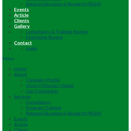
Ratama Education & Research (RE&R)
Events
Article
Clients
Gallery
Consultancy & Training Review
Marketing Review
Contact
Login
Menu
Home
About
Company Profile
Vision | Mission | Values
Our Consultants
Services
Consultancy
Program Training
Ratama Education & Research (RE&R)
Events
Article
Clients