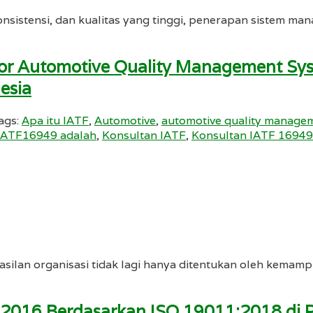
konsistensi, dan kualitas yang tinggi, penerapan sistem m
itor Automotive Quality Management S
esia
ags:
Apa itu IATF
,
Automotive
,
automotive quality manage
IATF16949 adalah
,
Konsultan IATF
,
Konsultan IATF 16949
asilan organisasi tidak lagi hanya ditentukan oleh kemamp
9:2016 Berdasarkan ISO 19011:2018 di P