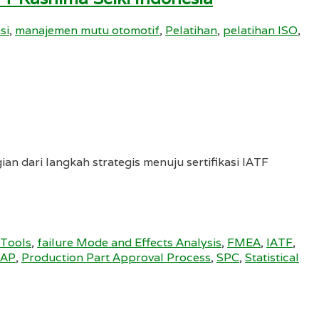
si
,
manajemen mutu otomotif
,
Pelatihan
,
pelatihan ISO
,
dari langkah strategis menuju sertifikasi IATF
 Tools
,
failure Mode and Effects Analysis
,
FMEA
,
IATF
,
AP
,
Production Part Approval Process
,
SPC
,
Statistical