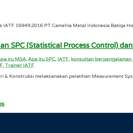
e IATF 16949:2016 PT Camellia Metal Indonesia Batiqa Ho
ihan SPC (Statistical Process Control) 
apa itu MSA
,
Apa itu SPC
,
IATF
,
konsultan berpengalaman
TF
,
Trainer IATF
i & Konstruksi melaksanakan pelatihan Measurement Syste
26