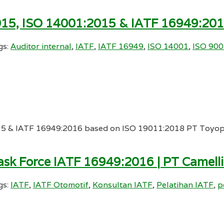
:2015, ISO 14001:2015 & IATF 16949:20
gs:
Auditor internal
,
IATF
,
IATF 16949
,
ISO 14001
,
ISO 900
2015 & IATF 16949:2016 based on ISO 19011:2018 PT Toyo
ask Force IATF 16949:2016 | PT Camelli
gs:
IATF
,
IATF Otomotif
,
Konsultan IATF
,
Pelatihan IATF
,
p