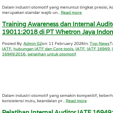
Dalam industri otomotif yang menuntut tingkat presisi, 
merupakan standar wajib un...
Read more
Training Awareness dan Internal Aud
19011:2018 di PT Whetron Jaya Indon
Posted By:
Admin 02
on:
11 February 2026
In:
Top News
T
IATF
,
hubungan IATF dan Core tools
,
IATF
,
IATF 16949
,
16949:2016
,
pelatihan untuk otomotif
Dalam industri otomotif yang semakin kompetitif, keberh
konsistensi mutu, keandalan pr...
Read more
Pelatihan Internal Auditor IATF 1694