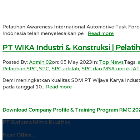
Pelatihan Awareness International Automotive Task Forc
Indonesia telah menyelesaikan pe...
Read more
PT WIKA Industri & Konstruksi | Pelat
Posted By:
Admin 02
on:
05 May 2023
In:
Top News
Tags:
Pelatihan SPC
,
SPC
,
SPC adalah
,
SPC dan MSA untuk IA
Demi meningkatkan kualitas SDM PT Wijaya Karya Industr
pada tanggal 10...
Read more
Download Company Profile & Training Program RMC 20
PT Ratama Mitra Kualitas
Head Office :