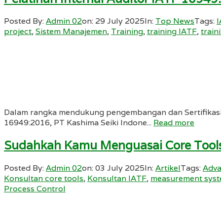
Posted By:
Admin 02
on:
29 July 2025
In:
Top News
Tags:
project
,
Sistem Manajemen
,
Training
,
training IATF
,
train
Dalam rangka mendukung pengembangan dan Sertifikasi A
16949:2016, PT Kashima Seiki Indone...
Read more
Sudahkah Kamu Menguasai Core Tools?
Posted By:
Admin 02
on:
03 July 2025
In:
Artikel
Tags:
Adva
Konsultan core tools
,
Konsultan IATF
,
measurement syst
Process Control