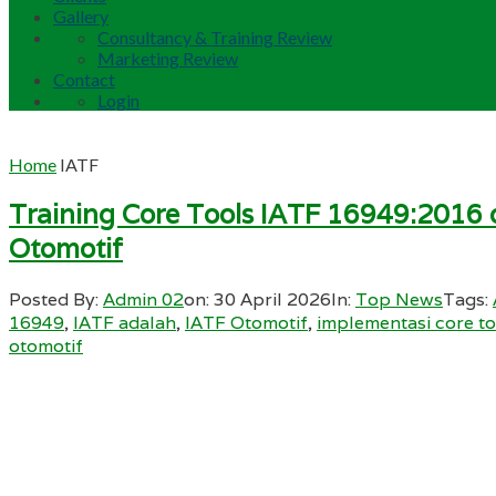
Gallery
Consultancy & Training Review
Marketing Review
Contact
Login
Home
IATF
Training Core Tools IATF 16949:201
Otomotif
Posted By:
Admin 02
on:
30 April 2026
In:
Top News
Tags:
16949
,
IATF adalah
,
IATF Otomotif
,
implementasi core to
otomotif