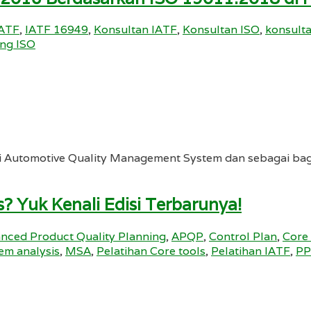
IATF
,
IATF 16949
,
Konsultan IATF
,
Konsultan ISO
,
konsulta
ing ISO
utomotive Quality Management System dan sebagai bagian 
 Yuk Kenali Edisi Terbarunya!
nced Product Quality Planning
,
APQP
,
Control Plan
,
Core
em analysis
,
MSA
,
Pelatihan Core tools
,
Pelatihan IATF
,
PP