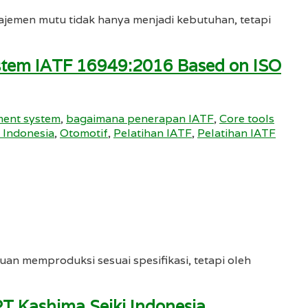
anajemen mutu tidak hanya menjadi kebutuhan, tetapi
ystem IATF 16949:2016 Based on ISO
ment system
,
bagaimana penerapan IATF
,
Core tools
 Indonesia
,
Otomotif
,
Pelatihan IATF
,
Pelatihan IATF
uan memproduksi sesuai spesifikasi, tetapi oleh
T Kashima Seiki Indonesia