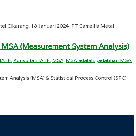
tel Cikarang, 18 Januari 2024 PT Camellia Metal
dan MSA (Measurement System Analysis)
 IATF
,
Konsultan IATF
,
MSA
,
MSA adalah
,
pelatihan MSA
,
m Analysis (MSA) & Statistical Process Control (SPC)