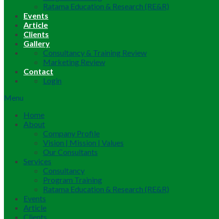
Ratama Education & Research (RE&R)
Events
Article
Clients
Gallery
Consultancy & Training Review
Marketing Review
Contact
Login
Menu
Home
About
Company Profile
Vision | Mission | Values
Our Consultants
Services
Consultancy
Program Training
Ratama Education & Research (RE&R)
Events
Article
Clients