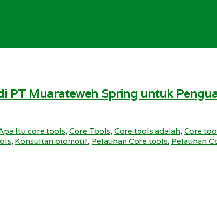
6 di PT Muarateweh Spring untuk Peng
Apa Itu core tools
,
Core Tools
,
Core tools adalah
,
Core too
ols
,
Konsultan otomotif
,
Pelatihan Core tools
,
Pelatihan C