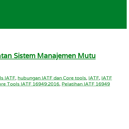
uatan Sistem Manajemen Mutu
ls IATF
,
hubungan IATF dan Core tools
,
IATF
,
IATF
ore Tools IATF 16949:2016
,
Pelatihan IATF 16949