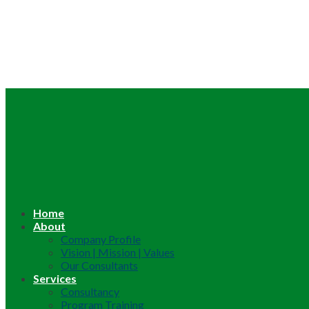
Home
About
Company Profile
Vision | Mission | Values
Our Consultants
Services
Consultancy
Program Training