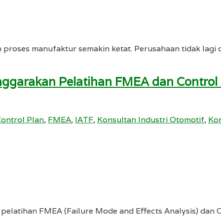
an proses manufaktur semakin ketat. Perusahaan tidak lagi
enggarakan Pelatihan FMEA dan Contro
ontrol Plan
,
FMEA
,
IATF
,
Konsultan Industri Otomotif
,
Kon
 pelatihan FMEA (Failure Mode and Effects Analysis) dan