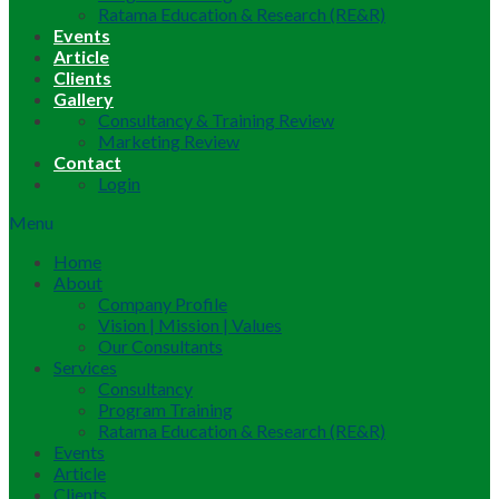
Ratama Education & Research (RE&R)
Events
Article
Clients
Gallery
Consultancy & Training Review
Marketing Review
Contact
Login
Menu
Home
About
Company Profile
Vision | Mission | Values
Our Consultants
Services
Consultancy
Program Training
Ratama Education & Research (RE&R)
Events
Article
Clients