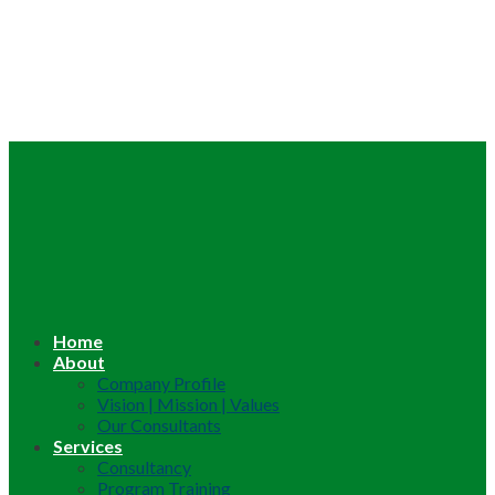
Home
About
Company Profile
Vision | Mission | Values
Our Consultants
Services
Consultancy
Program Training