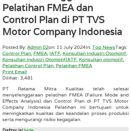
Pelatihan FMEA dan
Control Plan di PT TVS
Motor Company Indonesia
Posted By:
Admin 02
on:
11 July 2024
In:
Top News
Tags:
Control Plan
,
FMEA
,
IATF
,
Konsultan Industri Otomotif
,
Konsultan Industri OtomotifIATF
,
Konsultan otomotif
,
Pelatihan Control Plan
,
Pelatihan FMEA
Print
Email
Dilihat :
3,481
PT Ratama Mitra Kualitas telah selesai
menyelenggaraan pelatihan FMEA (Failure Mode and
Effects Analysis) dan Control Plan di PT TVS Motor
Company Indonesia. Pelatihan ini bertujuan untuk
meningkatkan kualitas dan keandalan proses produksi
serta mengurangi risiko kegagalan.
Daftar isi
hide