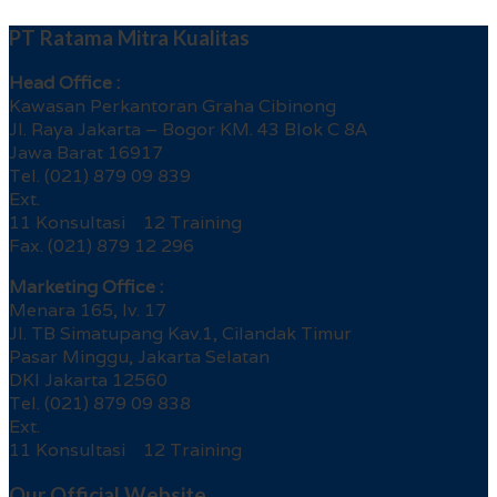
PT Ratama Mitra Kualitas
Head Office :
Kawasan Perkantoran Graha Cibinong
Jl. Raya Jakarta – Bogor KM. 43 Blok C 8A
Jawa Barat 16917
Tel. (021) 879 09 839
Ext.
11 Konsultasi 12 Training
Fax. (021) 879 12 296
Marketing Office :
Menara 165, lv. 17
Jl. TB Simatupang Kav.1, Cilandak Timur
Pasar Minggu, Jakarta Selatan
DKI Jakarta 12560
Tel. (021) 879 09 838
Ext.
11 Konsultasi 12 Training
Our Official Website