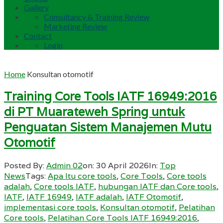
Gallery
Consultancy & Training Review
Marketing Review
Contact
Login
Home
Konsultan otomotif
Training Core Tools IATF 16949:2016
di PT Muarateweh Spring untuk
Penguatan Sistem Manajemen Mutu
Otomotif
Posted By:
Admin 02
on:
30 April 2026
In:
Top
News
Tags:
Apa Itu core tools
,
Core Tools
,
Core tools
adalah
,
Core tools IATF
,
hubungan IATF dan Core tools
,
IATF
,
IATF 16949
,
IATF adalah
,
IATF Otomotif
,
implementasi core tools
,
Konsultan otomotif
,
Pelatihan
Core tools
,
Pelatihan Core Tools IATF 16949:2016
,