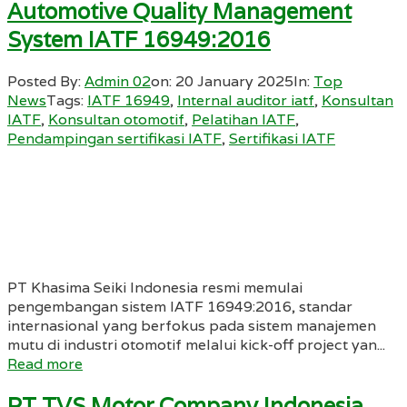
Automotive Quality Management
System IATF 16949:2016
Posted By:
Admin 02
on:
20 January 2025
In:
Top
News
Tags:
IATF 16949
,
Internal auditor iatf
,
Konsultan
IATF
,
Konsultan otomotif
,
Pelatihan IATF
,
Pendampingan sertifikasi IATF
,
Sertifikasi IATF
PT Khasima Seiki Indonesia resmi memulai
pengembangan sistem IATF 16949:2016, standar
internasional yang berfokus pada sistem manajemen
mutu di industri otomotif melalui kick-off project yan...
Read more
PT TVS Motor Company Indonesia