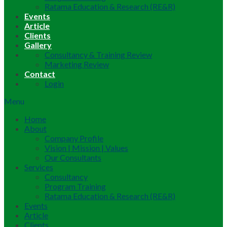
Ratama Education & Research (RE&R)
Events
Article
Clients
Gallery
Consultancy & Training Review
Marketing Review
Contact
Login
Menu
Home
About
Company Profile
Vision | Mission | Values
Our Consultants
Services
Consultancy
Program Training
Ratama Education & Research (RE&R)
Events
Article
Clients