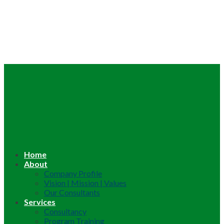
Home
About
Company Profile
Vision | Mission | Values
Our Consultants
Services
Consultancy
Program Training