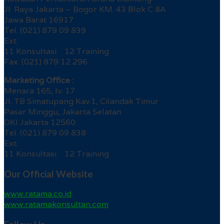
Jl. Raya Jakarta – Bogor KM. 43 Blok C 8A
Jawa Barat 16917
Tel. (021) 879 09 839
Ext.
11 Konsultasi 12 Training
Fax. (021) 879 12 296
Marketing Office :
Menara 165, lv. 17
Jl. TB Simatupang Kav.1, Cilandak Timur
Pasar Minggu, Jakarta Selatan
DKI Jakarta 12560
Tel. (021) 879 09 838
Ext.
11 Konsultasi 12 Training
Our Official Website
www.ratama.co.id
www.ratamakonsultan.com