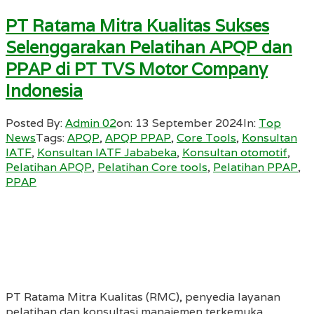
PT Ratama Mitra Kualitas Sukses
Selenggarakan Pelatihan APQP dan
PPAP di PT TVS Motor Company
Indonesia
Posted By:
Admin 02
on:
13 September 2024
In:
Top
News
Tags:
APQP
,
APQP PPAP
,
Core Tools
,
Konsultan
IATF
,
Konsultan IATF Jababeka
,
Konsultan otomotif
,
Pelatihan APQP
,
Pelatihan Core tools
,
Pelatihan PPAP
,
PPAP
PT Ratama Mitra Kualitas (RMC), penyedia layanan
pelatihan dan konsultasi manajemen terkemuka,